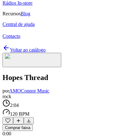
Rádios In-store
Recursos
Blog
Central de ajuda
Contacto
Voltar ao catálogo
Hopes Thread
por
AMOConnor Music
rock
2:04
120 BPM
Comprar faixa
0:00