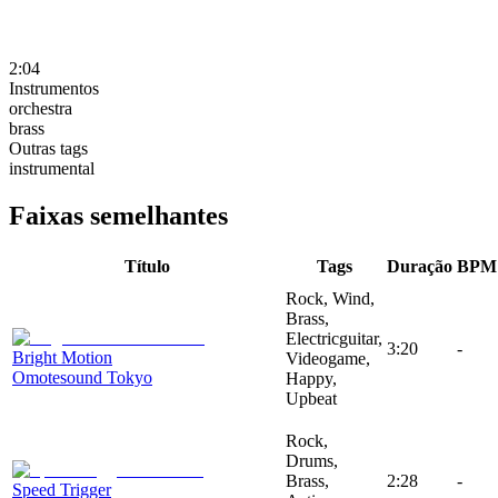
2:04
Instrumentos
orchestra
brass
Outras tags
instrumental
Faixas semelhantes
Título
Tags
Duração
BPM
Rock, Wind,
Brass,
Electricguitar,
3:20
-
Bright Motion
Videogame,
Omotesound Tokyo
Happy,
Upbeat
Rock,
Drums,
Brass,
2:28
-
Speed Trigger