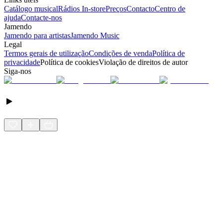
Catálogo musical
Rádios In-store
Preços
Contacto
Centro de
ajuda
Contacte-nos
Jamendo
Jamendo para artistas
Jamendo Music
Legal
Termos gerais de utilização
Condições de venda
Política de
privacidade
Política de cookies
Violação de direitos de autor
Siga-nos