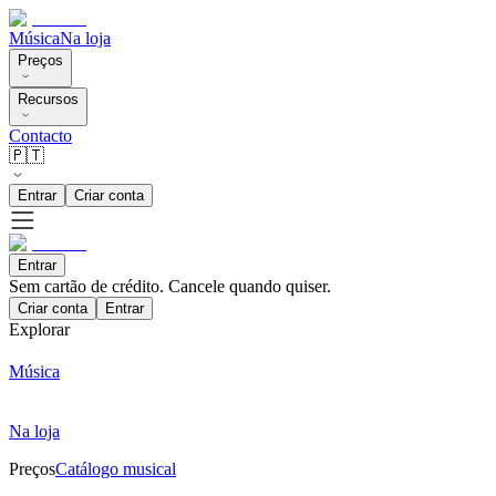
Música
Na loja
Preços
Recursos
Contacto
🇵🇹
Entrar
Criar conta
Entrar
Sem cartão de crédito. Cancele quando quiser.
Criar conta
Entrar
Explorar
Música
Na loja
Preços
Catálogo musical