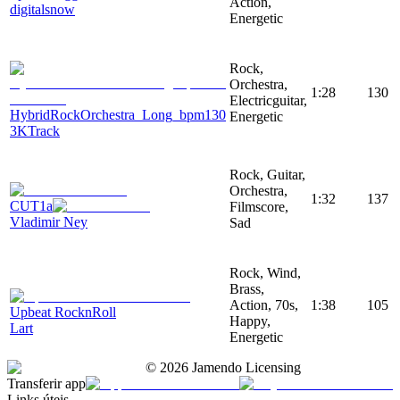
Action,
digitalsnow
Energetic
Rock,
Orchestra,
1:28
130
Electricguitar,
HybridRockOrchestra_Long_bpm130
Energetic
3KTrack
Rock, Guitar,
Orchestra,
1:32
137
CUT1a
Filmscore,
Vladimir Ney
Sad
Rock, Wind,
Brass,
Action, 70s,
1:38
105
Upbeat RocknRoll
Happy,
Lart
Energetic
©
2026
Jamendo Licensing
Transferir app
Links úteis