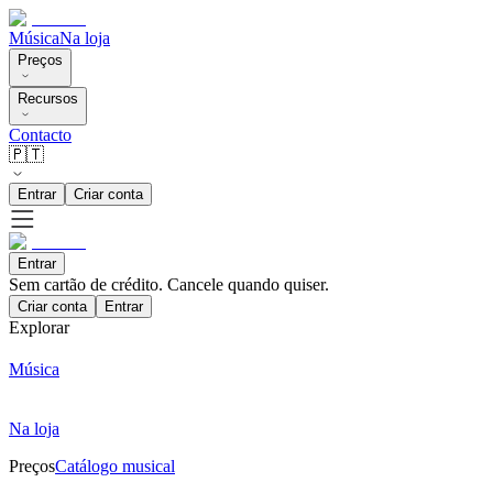
Música
Na loja
Preços
Recursos
Contacto
🇵🇹
Entrar
Criar conta
Entrar
Sem cartão de crédito. Cancele quando quiser.
Criar conta
Entrar
Explorar
Música
Na loja
Preços
Catálogo musical