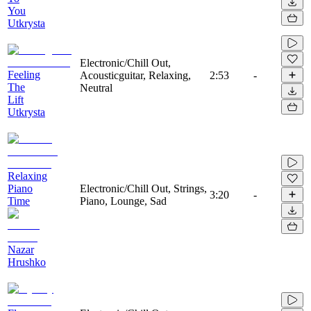
You
Utkrysta
Electronic/Chill Out,
Feeling
Acousticguitar, Relaxing,
2:53
-
The
Neutral
Lift
Utkrysta
Relaxing
Piano
Electronic/Chill Out, Strings,
3:20
-
Time
Piano, Lounge, Sad
Nazar
Hrushko