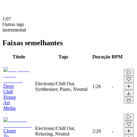
1:07
Outras tags
instrumental
Faixas semelhantes
Título
Tags
Duração
BPM
Electronic/Chill Out,
Deep
1:26
-
Synthesizer, Piano, Neutral
Chill
House
Art
Media
Electronic/Chill Out,
Closer
2:20
-
Relaxing, Neutral
To