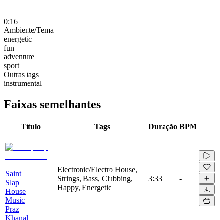
0:16
Ambiente/Tema
energetic
fun
adventure
sport
Outras tags
instrumental
Faixas semelhantes
Título
Tags
Duração
BPM
Electronic/Electro House,
Saint |
Strings, Bass, Clubbing,
3:33
-
Slap
Happy, Energetic
House
Music
Praz
Khanal