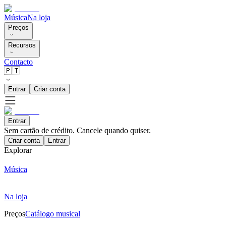
Música
Na loja
Preços
Recursos
Contacto
🇵🇹
Entrar
Criar conta
Entrar
Sem cartão de crédito. Cancele quando quiser.
Criar conta
Entrar
Explorar
Música
Na loja
Preços
Catálogo musical