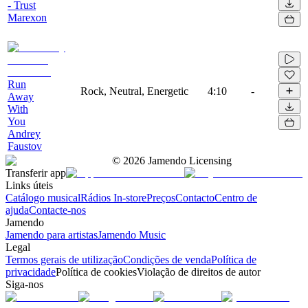
- Trust
Marexon
Run
Rock, Neutral, Energetic
4:10
-
Away
With
You
Andrey
Faustov
©
2026
Jamendo Licensing
Transferir app
Links úteis
Catálogo musical
Rádios In-store
Preços
Contacto
Centro de
ajuda
Contacte-nos
Jamendo
Jamendo para artistas
Jamendo Music
Legal
Termos gerais de utilização
Condições de venda
Política de
privacidade
Política de cookies
Violação de direitos de autor
Siga-nos