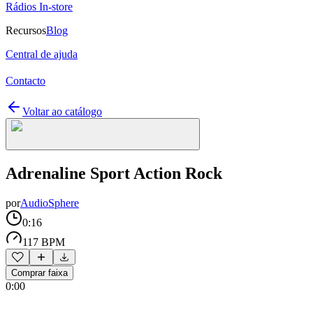
Rádios In-store
Recursos
Blog
Central de ajuda
Contacto
Voltar ao catálogo
Adrenaline Sport Action Rock
por
AudioSphere
0:16
117 BPM
Comprar faixa
0:00