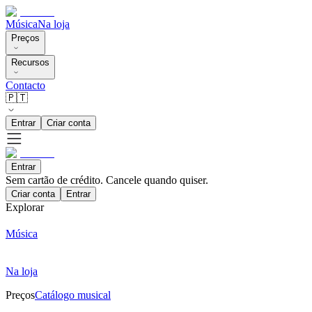
Música
Na loja
Preços
Recursos
Contacto
🇵🇹
Entrar
Criar conta
Entrar
Sem cartão de crédito. Cancele quando quiser.
Criar conta
Entrar
Explorar
Música
Na loja
Preços
Catálogo musical