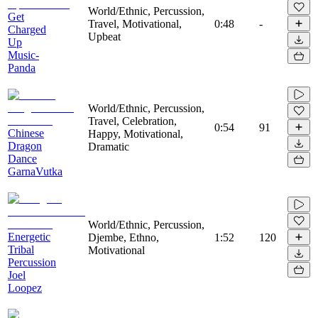
World/Ethnic, Percussion,
Get
Travel, Motivational,
0:48
-
Charged
Upbeat
Up
Music-
Panda
World/Ethnic, Percussion,
Travel, Celebration,
0:54
91
Chinese
Happy, Motivational,
Dragon
Dramatic
Dance
GarnaVutka
World/Ethnic, Percussion,
Energetic
Djembe, Ethno,
1:52
120
Tribal
Motivational
Percussion
Joel
Loopez