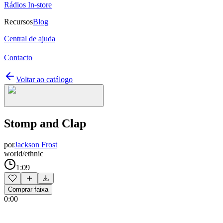
Rádios In-store
Recursos
Blog
Central de ajuda
Contacto
Voltar ao catálogo
Stomp and Clap
por
Jackson Frost
world/ethnic
1:09
Comprar faixa
0:00