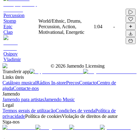
Percussion
Stomp
World/Ethnic, Drums,
Epic
Percussion, Action,
1:04
-
Clap
Motivational, Energetic
Osipov
Vladimir
©
2026
Jamendo Licensing
Transferir app
Links úteis
Catálogo musical
Rádios In-store
Preços
Contacto
Centro de
ajuda
Contacte-nos
Jamendo
Jamendo para artistas
Jamendo Music
Legal
Termos gerais de utilização
Condições de venda
Política de
privacidade
Política de cookies
Violação de direitos de autor
Siga-nos