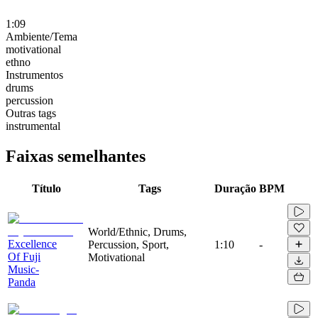
1:09
Ambiente/Tema
motivational
ethno
Instrumentos
drums
percussion
Outras tags
instrumental
Faixas semelhantes
Título
Tags
Duração
BPM
World/Ethnic, Drums,
Excellence
Percussion, Sport,
1:10
-
Of Fuji
Motivational
Music-
Panda