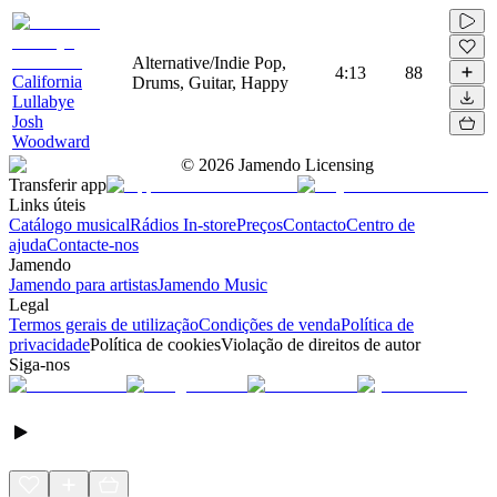
Alternative/Indie Pop,
4:13
88
California
Drums, Guitar, Happy
Lullabye
Josh
Woodward
©
2026
Jamendo Licensing
Transferir app
Links úteis
Catálogo musical
Rádios In-store
Preços
Contacto
Centro de
ajuda
Contacte-nos
Jamendo
Jamendo para artistas
Jamendo Music
Legal
Termos gerais de utilização
Condições de venda
Política de
privacidade
Política de cookies
Violação de direitos de autor
Siga-nos