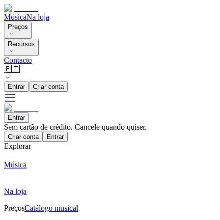
Música
Na loja
Preços
Recursos
Contacto
🇵🇹
Entrar
Criar conta
Entrar
Sem cartão de crédito. Cancele quando quiser.
Criar conta
Entrar
Explorar
Música
Na loja
Preços
Catálogo musical