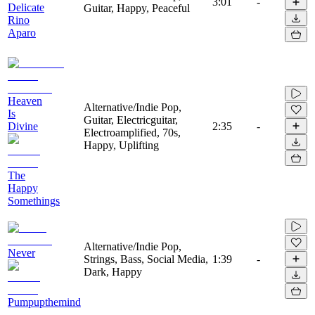
3:01
-
Delicate
Guitar, Happy, Peaceful
Rino
Aparo
Heaven
Alternative/Indie Pop,
Is
Guitar, Electricguitar,
Divine
2:35
-
Electroamplified, 70s,
Happy, Uplifting
The
Happy
Somethings
Alternative/Indie Pop,
Never
Strings, Bass, Social Media,
1:39
-
Dark, Happy
Pumpupthemind