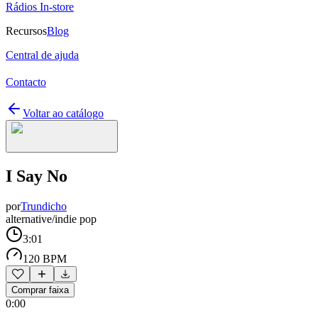
Rádios In-store
Recursos
Blog
Central de ajuda
Contacto
Voltar ao catálogo
I Say No
por
Trundicho
alternative/indie pop
3:01
120 BPM
Comprar faixa
0:00