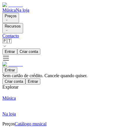
Música
Na loja
Preços
Recursos
Contacto
🇵🇹
Entrar
Criar conta
Entrar
Sem cartão de crédito. Cancele quando quiser.
Criar conta
Entrar
Explorar
Música
Na loja
Preços
Catálogo musical