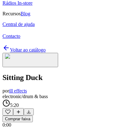
Rádios In-store
Recursos
Blog
Central de ajuda
Contacto
Voltar ao catálogo
Sitting Duck
por
ill effects
electronic/drum & bass
5:20
Comprar faixa
0:00