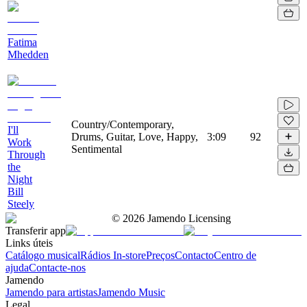
Fatima
Mhedden
Country/Contemporary,
I'll
Drums, Guitar, Love, Happy,
3:09
92
Work
Sentimental
Through
the
Night
Bill
Steely
©
2026
Jamendo Licensing
Transferir app
Links úteis
Catálogo musical
Rádios In-store
Preços
Contacto
Centro de
ajuda
Contacte-nos
Jamendo
Jamendo para artistas
Jamendo Music
Legal