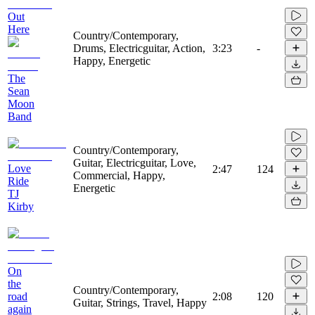
Out
Here
Country/Contemporary,
Drums, Electricguitar, Action,
3:23
-
Happy, Energetic
The
Sean
Moon
Band
Country/Contemporary,
Guitar, Electricguitar, Love,
Love
2:47
124
Commercial, Happy,
Ride
Energetic
TJ
Kirby
On
the
Country/Contemporary,
road
2:08
120
Guitar, Strings, Travel, Happy
again