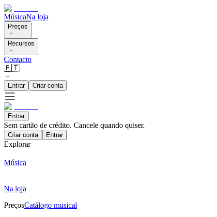
Música
Na loja
Preços
Recursos
Contacto
🇵🇹
Entrar
Criar conta
Entrar
Sem cartão de crédito. Cancele quando quiser.
Criar conta
Entrar
Explorar
Música
Na loja
Preços
Catálogo musical