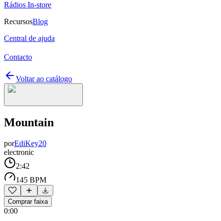
Rádios In-store
Recursos
Blog
Central de ajuda
Contacto
Voltar ao catálogo
Mountain
por
EdiKey20
electronic
2:42
145 BPM
Comprar faixa
0:00