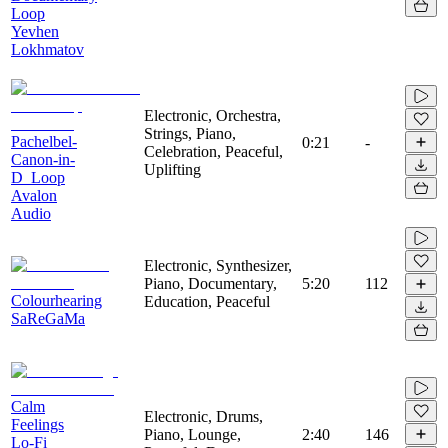
Loop
Yevhen
Lokhmatov
Electronic, Orchestra,
Strings, Piano,
Pachelbel-
0:21
-
Celebration, Peaceful,
Canon-in-
Uplifting
D_Loop
Avalon
Audio
Electronic, Synthesizer,
Piano, Documentary,
5:20
112
Colourhearing
Education, Peaceful
SaReGaMa
Calm
Electronic, Drums,
Feelings
Piano, Lounge,
2:40
146
Lo-Fi