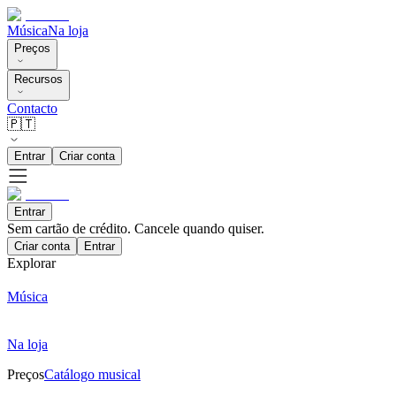
Música
Na loja
Preços
Recursos
Contacto
🇵🇹
Entrar
Criar conta
Entrar
Sem cartão de crédito. Cancele quando quiser.
Criar conta
Entrar
Explorar
Música
Na loja
Preços
Catálogo musical