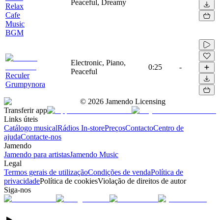
Peaceful, Dreamy
Relax
Cafe
Music
BGM
Electronic, Piano,
0:25
-
Peaceful
Reculer
Grumpynora
©
2026
Jamendo Licensing
Transferir app
Links úteis
Catálogo musical
Rádios In-store
Preços
Contacto
Centro de
ajuda
Contacte-nos
Jamendo
Jamendo para artistas
Jamendo Music
Legal
Termos gerais de utilização
Condições de venda
Política de
privacidade
Política de cookies
Violação de direitos de autor
Siga-nos