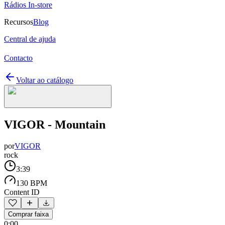
Rádios In-store
Recursos
Blog
Central de ajuda
Contacto
Voltar ao catálogo
VIGOR - Mountain
por
VIGOR
rock
3:39
130 BPM
Content ID
Comprar faixa
0:00