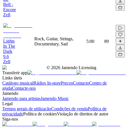
Bell -
Encore
Zell
Rock, Guitar, Strings,
Lights
5:00
89
Documentary, Sad
In The
Dark
9.6
Zell
©
2026
Jamendo Licensing
Transferir app
Links úteis
Catálogo musical
Rádios In-store
Preços
Contacto
Centro de
ajuda
Contacte-nos
Jamendo
Jamendo para artistas
Jamendo Music
Legal
Termos gerais de utilização
Condições de venda
Política de
privacidade
Política de cookies
Violação de direitos de autor
Siga-nos