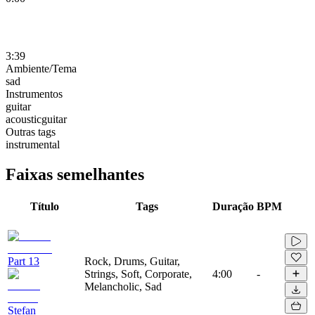
3:39
Ambiente/Tema
sad
Instrumentos
guitar
acousticguitar
Outras tags
instrumental
Faixas semelhantes
Título
Tags
Duração
BPM
Part 13
Rock, Drums, Guitar,
Strings, Soft, Corporate,
4:00
-
Melancholic, Sad
Stefan