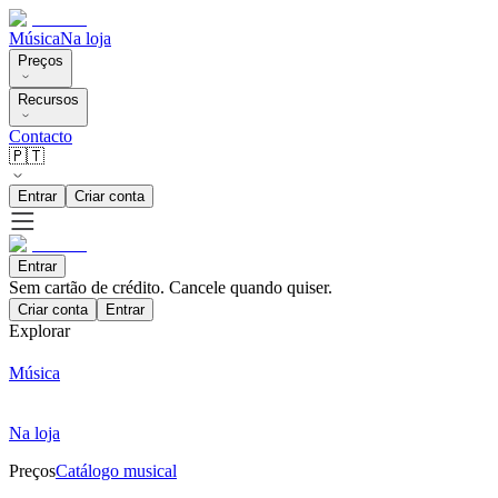
Música
Na loja
Preços
Recursos
Contacto
🇵🇹
Entrar
Criar conta
Entrar
Sem cartão de crédito. Cancele quando quiser.
Criar conta
Entrar
Explorar
Música
Na loja
Preços
Catálogo musical