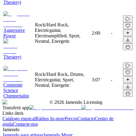
Thesieryj
Rock/Hard Rock,
Aggressive
Electricguitar,
2:00
-
Power
Electroamplified, Sport,
Neutral, Energetic
Thesieryj
Rock/Hard Rock, Drums,
Electricguitar, Sport,
3:07
-
Corporate
Neutral, Energetic
Science
Chimperialist
©
2026
Jamendo Licensing
Transferir app
Links úteis
Catálogo musical
Rádios In-store
Preços
Contacto
Centro de
ajuda
Contacte-nos
Jamendo
Jamendo para artistas
Jamendo Music