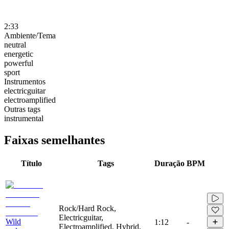
2:33
Ambiente/Tema
neutral
energetic
powerful
sport
Instrumentos
electricguitar
electroamplified
Outras tags
instrumental
Faixas semelhantes
Título
Tags
Duração
BPM
Rock/Hard Rock,
Electricguitar,
Wild
1:12
-
Electroamplified, Hybrid,