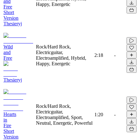
and
Happy, Energetic
Free
Short
Version
Thesieryj
Wild
Rock/Hard Rock,
and
Electricguitar,
2:18
-
Free
Electroamplified, Hybrid,
Happy, Energetic
Thesieryj
Rock/Hard Rock,
Electricguitar,
Hearts
1:20
-
Electroamplified, Sport,
in
Neutral, Energetic, Powerful
Fire
Short
Version