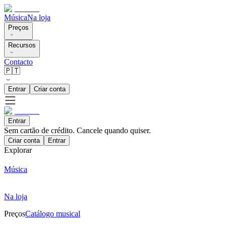
Música
Na loja
Preços
Recursos
Contacto
🇵🇹
Entrar
Criar conta
Entrar
Sem cartão de crédito. Cancele quando quiser.
Criar conta
Entrar
Explorar
Música
Na loja
Preços
Catálogo musical