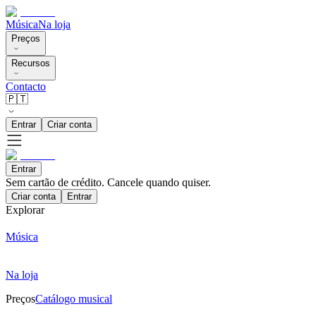
Música
Na loja
Preços
Recursos
Contacto
🇵🇹
Entrar
Criar conta
Entrar
Sem cartão de crédito. Cancele quando quiser.
Criar conta
Entrar
Explorar
Música
Na loja
Preços
Catálogo musical