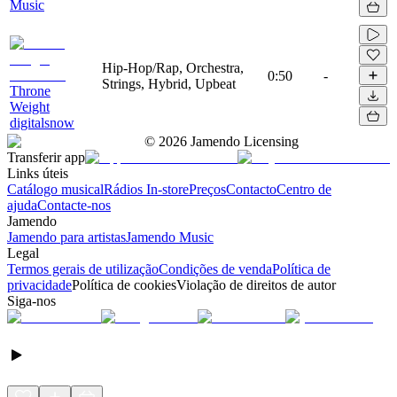
Music
Hip-Hop/Rap, Orchestra,
0:50
-
Strings, Hybrid, Upbeat
Throne
Weight
digitalsnow
©
2026
Jamendo Licensing
Transferir app
Links úteis
Catálogo musical
Rádios In-store
Preços
Contacto
Centro de
ajuda
Contacte-nos
Jamendo
Jamendo para artistas
Jamendo Music
Legal
Termos gerais de utilização
Condições de venda
Política de
privacidade
Política de cookies
Violação de direitos de autor
Siga-nos