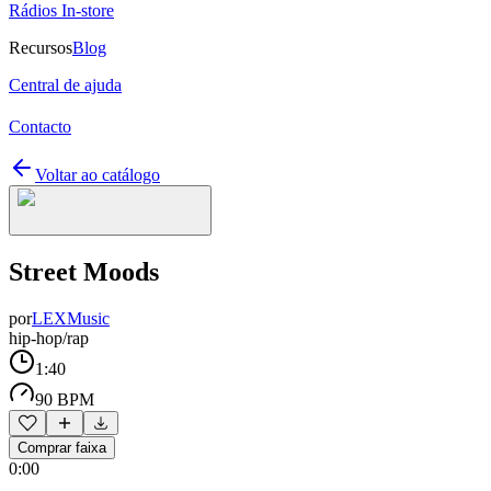
Rádios In-store
Recursos
Blog
Central de ajuda
Contacto
Voltar ao catálogo
Street Moods
por
LEXMusic
hip-hop/rap
1:40
90 BPM
Comprar faixa
0:00