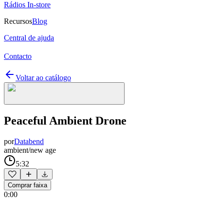
Rádios In-store
Recursos
Blog
Central de ajuda
Contacto
Voltar ao catálogo
Peaceful Ambient Drone
por
Databend
ambient/new age
5:32
Comprar faixa
0:00