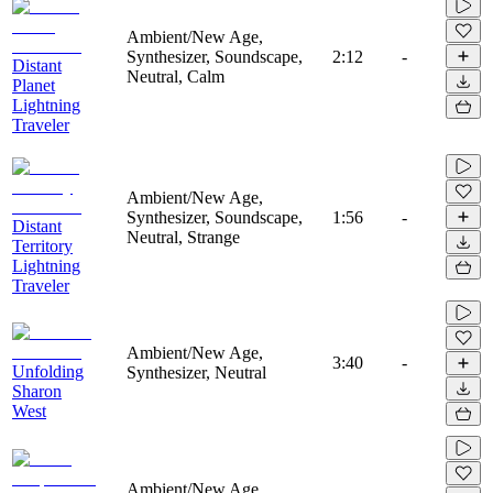
Ambient/New Age,
Synthesizer, Soundscape,
2:12
-
Distant
Neutral, Calm
Planet
Lightning
Traveler
Ambient/New Age,
Synthesizer, Soundscape,
1:56
-
Distant
Neutral, Strange
Territory
Lightning
Traveler
Ambient/New Age,
3:40
-
Unfolding
Synthesizer, Neutral
Sharon
West
Ambient/New Age,