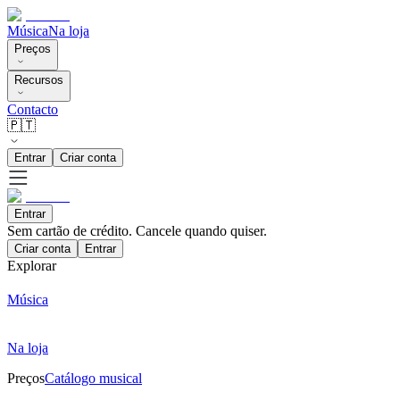
Música
Na loja
Preços
Recursos
Contacto
🇵🇹
Entrar
Criar conta
Entrar
Sem cartão de crédito. Cancele quando quiser.
Criar conta
Entrar
Explorar
Música
Na loja
Preços
Catálogo musical