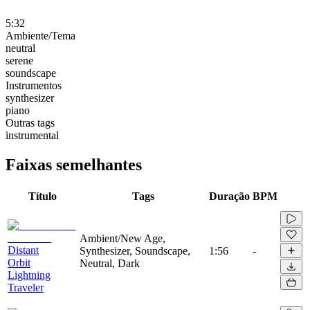
5:32
Ambiente/Tema
neutral
serene
soundscape
Instrumentos
synthesizer
piano
Outras tags
instrumental
Faixas semelhantes
Título
Tags
Duração
BPM
Ambient/New Age,
Distant
Synthesizer, Soundscape,
1:56
-
Orbit
Neutral, Dark
Lightning
Traveler