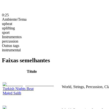
0:25
Ambiente/Tema
upbeat
uplifting
sport
Instrumentos
percussion
Outras tags
instrumental
Faixas semelhantes
Título
World, Strings, Percussion, Cl
Turkish Nights Beat
Majed Salih