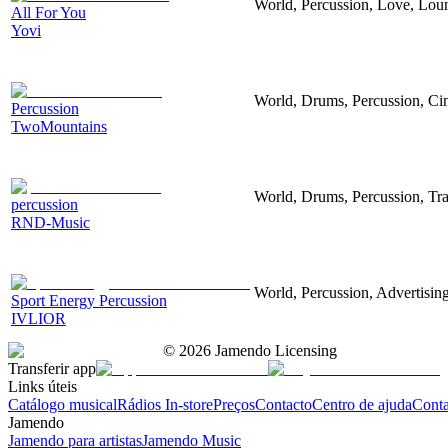
World, Percussion, Love, Lou
All For You
Yovi
World, Drums, Percussion, Cin
Percussion
TwoMountains
World, Drums, Percussion, Tra
percussion
RND-Music
World, Percussion, Advertising
Sport Energy Percussion
IVLIOR
©
2026
Jamendo Licensing
Transferir app
Links úteis
Catálogo musical
Rádios In-store
Preços
Contacto
Centro de ajuda
Conta
Jamendo
Jamendo para artistas
Jamendo Music