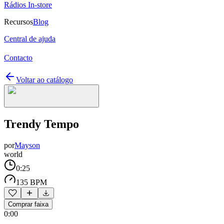
Rádios In-store
Recursos
Blog
Central de ajuda
Contacto
Voltar ao catálogo
Trendy Tempo
por
Mayson
world
0:25
135 BPM
Comprar faixa
0:00