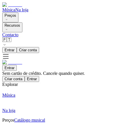
Música
Na loja
Preços
Recursos
Contacto
🇵🇹
Entrar
Criar conta
Entrar
Sem cartão de crédito. Cancele quando quiser.
Criar conta
Entrar
Explorar
Música
Na loja
Preços
Catálogo musical