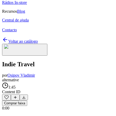
Rádios In-store
Recursos
Blog
Central de ajuda
Contacto
Voltar ao catálogo
Indie Travel
por
Osipov Vladimir
alternative
1:45
Content ID
Comprar faixa
0:00