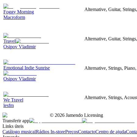
Alternative, Guitar, Strin
Foggy Morning
Macroform
Alternative, Guitar, Strings
Travel
Osipov Vladimir
Emotional Indie Sunrise
Alternative, Strings, Piano
Osipov Vladimir
Alternative, Strings, Acous
We Travel
lesfm
©
2026
Jamendo Licensing
Transferir app
Links úteis
Catálogo musical
Rádios In-store
Preços
Contacto
Centro de ajuda
Conta