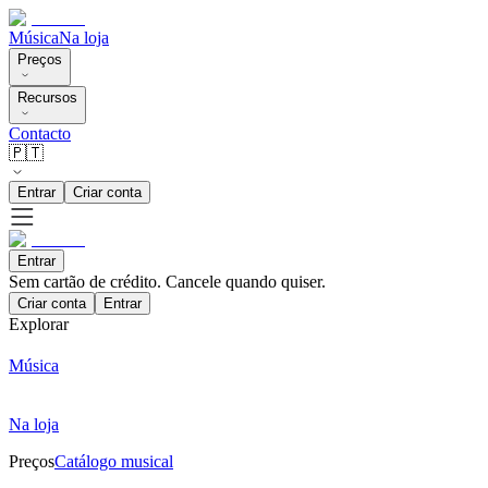
Música
Na loja
Preços
Recursos
Contacto
🇵🇹
Entrar
Criar conta
Entrar
Sem cartão de crédito. Cancele quando quiser.
Criar conta
Entrar
Explorar
Música
Na loja
Preços
Catálogo musical