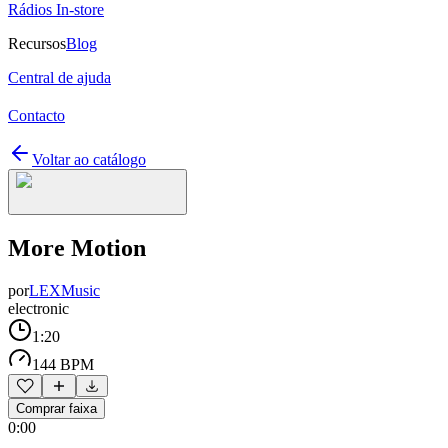
Rádios In-store
Recursos
Blog
Central de ajuda
Contacto
Voltar ao catálogo
More Motion
por
LEXMusic
electronic
1:20
144 BPM
Comprar faixa
0:00