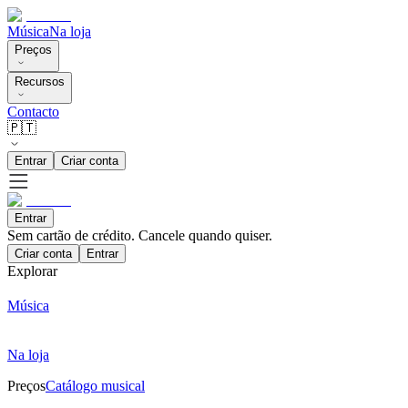
Música
Na loja
Preços
Recursos
Contacto
🇵🇹
Entrar
Criar conta
Entrar
Sem cartão de crédito. Cancele quando quiser.
Criar conta
Entrar
Explorar
Música
Na loja
Preços
Catálogo musical