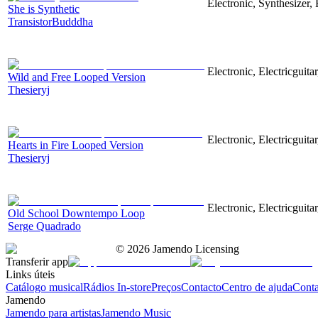
Electronic, Synthesizer
She is Synthetic
TransistorBudddha
Electronic, Electricguit
Wild and Free Looped Version
Thesieryj
Electronic, Electricguita
Hearts in Fire Looped Version
Thesieryj
Electronic, Electricguit
Old School Downtempo Loop
Serge Quadrado
©
2026
Jamendo Licensing
Transferir app
Links úteis
Catálogo musical
Rádios In-store
Preços
Contacto
Centro de ajuda
Conta
Jamendo
Jamendo para artistas
Jamendo Music