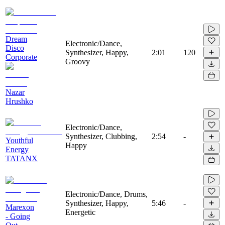
Dream
Electronic/Dance,
Disco
Synthesizer, Happy,
2:01
120
Corporate
Groovy
Nazar
Hrushko
Electronic/Dance,
Synthesizer, Clubbing,
2:54
-
Youthful
Happy
Energy
TATANX
Electronic/Dance, Drums,
Synthesizer, Happy,
5:46
-
Marexon
Energetic
- Going