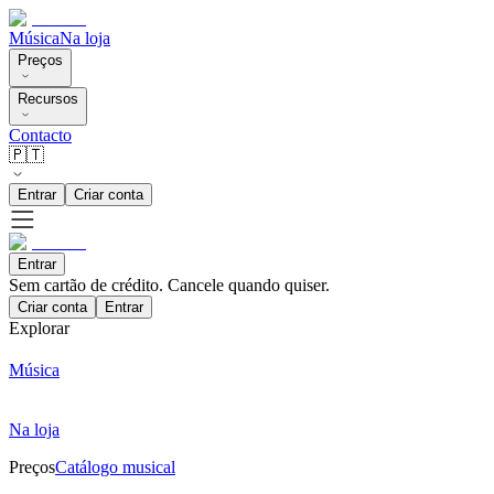
Música
Na loja
Preços
Recursos
Contacto
🇵🇹
Entrar
Criar conta
Entrar
Sem cartão de crédito. Cancele quando quiser.
Criar conta
Entrar
Explorar
Música
Na loja
Preços
Catálogo musical