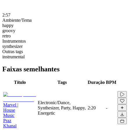
2:57
Ambiente/Tema
happy
groovy
retro
Instrumentos
synthesizer
Outras tags
instrumental
Faixas semelhantes
Título
Tags
Duração
BPM
Electronic/Dance,
Marvel |
Synthesizer, Party, Happy,
2:20
-
House
Energetic
Music
Praz
Khanal