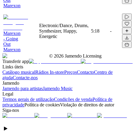
Out
Marexon
Electronic/Dance, Drums,
Synthesizer, Happy,
5:18
-
Marexon
Energetic
- Going
Out
Marexon
©
2026
Jamendo Licensing
Transferir app
Links úteis
Catálogo musical
Rádios In-store
Preços
Contacto
Centro de
ajuda
Contacte-nos
Jamendo
Jamendo para artistas
Jamendo Music
Legal
Termos gerais de utilização
Condições de venda
Política de
privacidade
Política de cookies
Violação de direitos de autor
Siga-nos