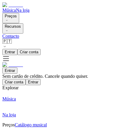
Música
Na loja
Preços
Recursos
Contacto
🇵🇹
Entrar
Criar conta
Entrar
Sem cartão de crédito. Cancele quando quiser.
Criar conta
Entrar
Explorar
Música
Na loja
Preços
Catálogo musical