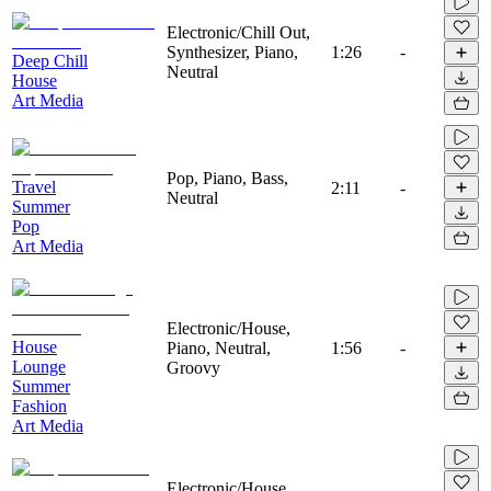
Electronic/Chill Out,
Synthesizer, Piano,
1:26
-
Deep Chill
Neutral
House
Art Media
Pop, Piano, Bass,
Travel
2:11
-
Neutral
Summer
Pop
Art Media
Electronic/House,
House
Piano, Neutral,
1:56
-
Lounge
Groovy
Summer
Fashion
Art Media
Electronic/House,