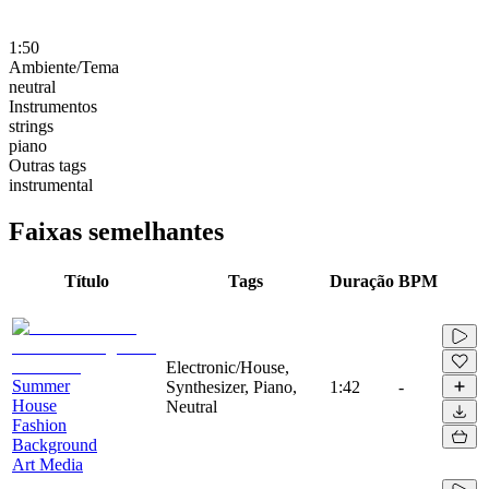
1:50
Ambiente/Tema
neutral
Instrumentos
strings
piano
Outras tags
instrumental
Faixas semelhantes
Título
Tags
Duração
BPM
Electronic/House,
Summer
Synthesizer, Piano,
1:42
-
House
Neutral
Fashion
Background
Art Media