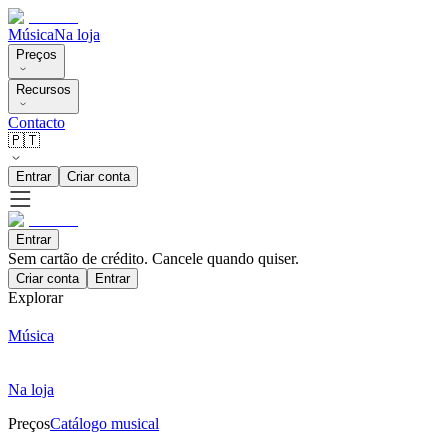
Música
Na loja
Preços
Recursos
Contacto
🇵🇹
Entrar
Criar conta
Entrar
Sem cartão de crédito. Cancele quando quiser.
Criar conta
Entrar
Explorar
Música
Na loja
Preços
Catálogo musical