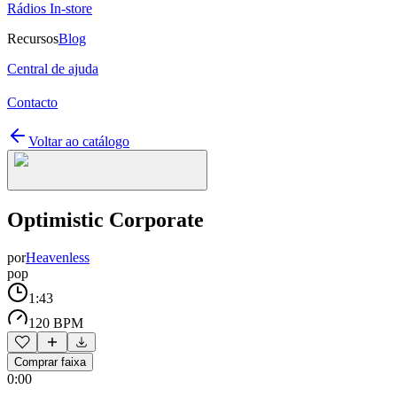
Rádios In-store
Recursos
Blog
Central de ajuda
Contacto
Voltar ao catálogo
Optimistic Corporate
por
Heavenless
pop
1:43
120 BPM
Comprar faixa
0:00