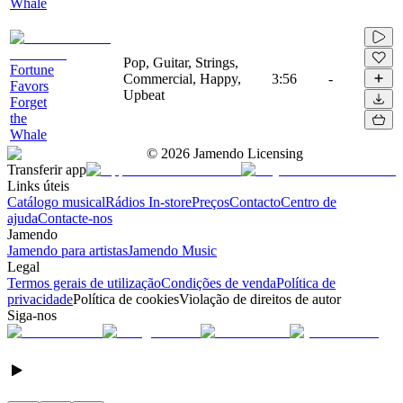
Whale
Pop, Guitar, Strings,
Fortune
Commercial, Happy,
3:56
-
Favors
Upbeat
Forget
the
Whale
©
2026
Jamendo Licensing
Transferir app
Links úteis
Catálogo musical
Rádios In-store
Preços
Contacto
Centro de
ajuda
Contacte-nos
Jamendo
Jamendo para artistas
Jamendo Music
Legal
Termos gerais de utilização
Condições de venda
Política de
privacidade
Política de cookies
Violação de direitos de autor
Siga-nos