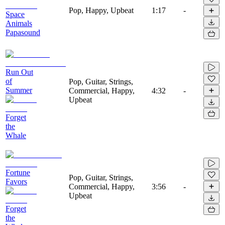
Pop, Happy, Upbeat
1:17
-
Space
Animals
Papasound
Run Out
of
Pop, Guitar, Strings,
Summer
Commercial, Happy,
4:32
-
Upbeat
Forget
the
Whale
Fortune
Pop, Guitar, Strings,
Favors
Commercial, Happy,
3:56
-
Upbeat
Forget
the