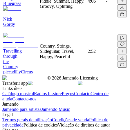
Fiddle, Summer, Happy,
4:06
-
Bluegrass
Groovy, Uplifting
Nick
Gordy
Country, Strings,
Travelling
Slideguitar, Travel,
2:52
-
through
Happy, Peaceful
the
Country
piccadillyCircus
©
2026
Jamendo Licensing
Transferir app
Links úteis
Catálogo musical
Rádios In-store
Preços
Contacto
Centro de
ajuda
Contacte-nos
Jamendo
Jamendo para artistas
Jamendo Music
Legal
Termos gerais de utilização
Condições de venda
Política de
privacidade
Política de cookies
Violação de direitos de autor