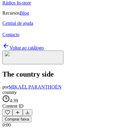
Rádios In-store
Recursos
Blog
Central de ajuda
Contacto
Voltar ao catálogo
The country side
por
MIKAËL PARANTHOËN
country
4:39
Content ID
Comprar faixa
0:00