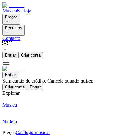
Música
Na loja
Preços
Recursos
Contacto
🇵🇹
Entrar
Criar conta
Entrar
Sem cartão de crédito. Cancele quando quiser.
Criar conta
Entrar
Explorar
Música
Na loja
Preços
Catálogo musical