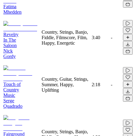
Fatima
Mhedden
Country, Strings, Banjo,
Revelry
Fiddle, Filmscore, Film,
3:40
-
In The
Happy, Energetic
Saloon
Nick
Gordy
Country, Guitar, Strings,
Touch of
Summer, Happy,
2:18
-
Country
Uplifting
Music
Serge
Quadrado
Country, Strings, Banjo,
Fairground