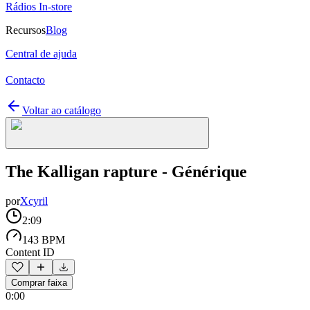
Rádios In-store
Recursos
Blog
Central de ajuda
Contacto
Voltar ao catálogo
The Kalligan rapture - Générique
por
Xcyril
2:09
143 BPM
Content ID
Comprar faixa
0:00