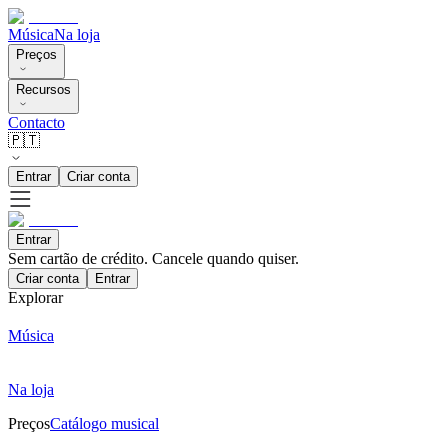
Música
Na loja
Preços
Recursos
Contacto
🇵🇹
Entrar
Criar conta
Entrar
Sem cartão de crédito. Cancele quando quiser.
Criar conta
Entrar
Explorar
Música
Na loja
Preços
Catálogo musical