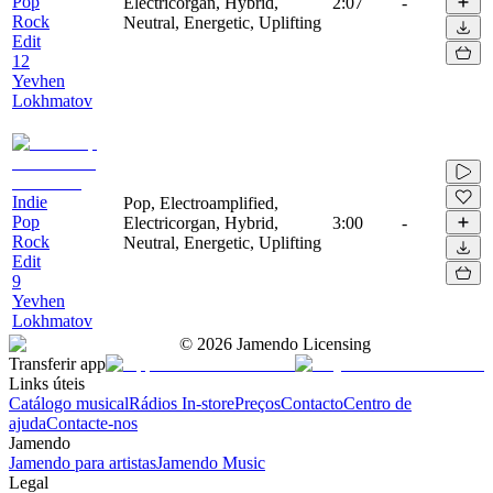
Pop
Electricorgan, Hybrid,
2:07
-
Rock
Neutral, Energetic, Uplifting
Edit
12
Yevhen
Lokhmatov
Indie
Pop, Electroamplified,
Pop
Electricorgan, Hybrid,
3:00
-
Rock
Neutral, Energetic, Uplifting
Edit
9
Yevhen
Lokhmatov
©
2026
Jamendo Licensing
Transferir app
Links úteis
Catálogo musical
Rádios In-store
Preços
Contacto
Centro de
ajuda
Contacte-nos
Jamendo
Jamendo para artistas
Jamendo Music
Legal