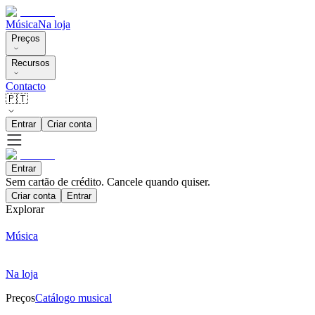
Música
Na loja
Preços
Recursos
Contacto
🇵🇹
Entrar
Criar conta
Entrar
Sem cartão de crédito. Cancele quando quiser.
Criar conta
Entrar
Explorar
Música
Na loja
Preços
Catálogo musical