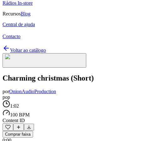
Rádios In-store
Recursos
Blog
Central de ajuda
Contacto
Voltar ao catálogo
Charming christmas (Short)
por
OnionAudioProduction
pop
1:02
100 BPM
Content ID
Comprar faixa
0:00