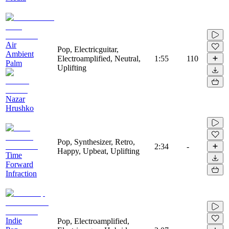
Air
Pop, Electricguitar,
Ambient
Electroamplified, Neutral,
1:55
110
Palm
Uplifting
Nazar
Hrushko
Pop, Synthesizer, Retro,
2:34
-
Happy, Upbeat, Uplifting
Time
Forward
Infraction
Indie
Pop, Electroamplified,