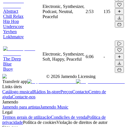
Electronic, Synthesizer,
Abstract
Podcast, Neutral,
2:53
135
Chill Relax
Peaceful
Hip Hop
Underscore
Yevhen
Lokhmatov
Electronic, Synthesizer,
6:06
-
The Deep
Soft, Happy, Peaceful
Blue
Buoy
©
2026
Jamendo Licensing
Transferir app
Links úteis
Catálogo musical
Rádios In-store
Preços
Contacto
Centro de
ajuda
Contacte-nos
Jamendo
Jamendo para artistas
Jamendo Music
Legal
Termos gerais de utilização
Condições de venda
Política de
privacidade
Política de cookies
Violação de direitos de autor