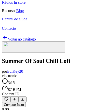
Rádios In-store
Recursos
Blog
Central de ajuda
Contacto
Voltar ao catálogo
Summer Of Soul Chill Lofi
por
EdiKey20
electronic
3:15
87 BPM
Content ID
Comprar faixa
0:00