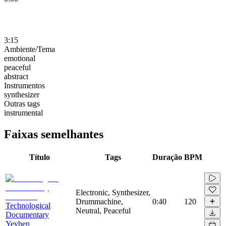
3:15
Ambiente/Tema
emotional
peaceful
abstract
Instrumentos
synthesizer
Outras tags
instrumental
Faixas semelhantes
Título
Tags
Duração
BPM
Electronic, Synthesizer,
Drummachine,
0:40
120
Technological
Neutral, Peaceful
Documentary
Yevhen