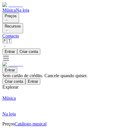
Música
Na loja
Preços
Recursos
Contacto
🇵🇹
Entrar
Criar conta
Entrar
Sem cartão de crédito. Cancele quando quiser.
Criar conta
Entrar
Explorar
Música
Na loja
Preços
Catálogo musical