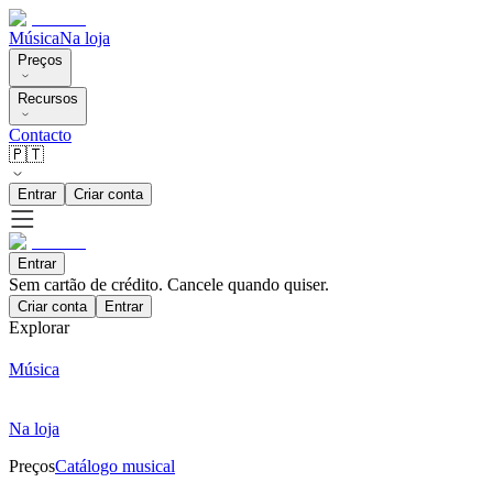
Música
Na loja
Preços
Recursos
Contacto
🇵🇹
Entrar
Criar conta
Entrar
Sem cartão de crédito. Cancele quando quiser.
Criar conta
Entrar
Explorar
Música
Na loja
Preços
Catálogo musical