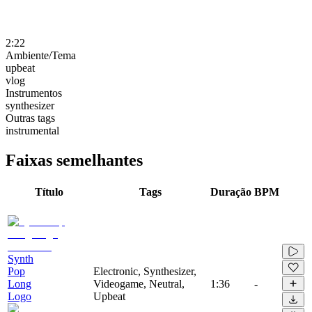
2:22
Ambiente/Tema
upbeat
vlog
Instrumentos
synthesizer
Outras tags
instrumental
Faixas semelhantes
Título
Tags
Duração
BPM
Synth
Pop
Electronic, Synthesizer,
Long
Videogame, Neutral,
1:36
-
Logo
Upbeat