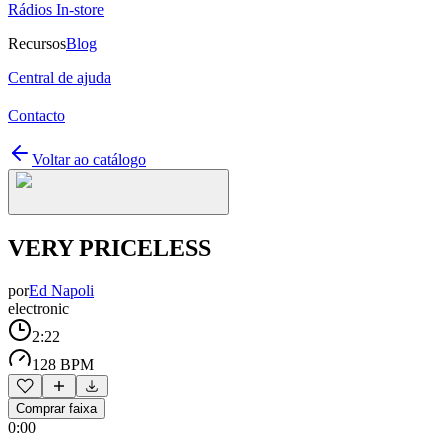
Rádios In-store
Recursos
Blog
Central de ajuda
Contacto
Voltar ao catálogo
VERY PRICELESS
por
Ed Napoli
electronic
2:22
128 BPM
Comprar faixa
0:00