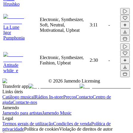
Hrushko
Electronic, Synthesizer,
Soft, Neutral,
3:11
-
La Lune
Motivational, Upbeat
Igor
Pumphonia
Electronic, Synthesizer,
2:30
-
Fashion, Upbeat
Attitude
while_e
©
2026
Jamendo Licensing
Transferir app
Links úteis
Catálogo musical
Rádios In-store
Preços
Contacto
Centro de
ajuda
Contacte-nos
Jamendo
Jamendo para artistas
Jamendo Music
Legal
Termos gerais de utilização
Condições de venda
Política de
privacidade
Política de cookies
Violação de direitos de autor