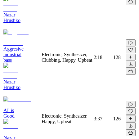
Nazar
Hrushko
Aggresive
industrial
Electronic, Synthesizer,
2:18
128
bass
Clubbing, Happy, Upbeat
Nazar
Hrushko
All is
Good
Electronic, Synthesizer,
3:37
126
Happy, Upbeat
Nazar