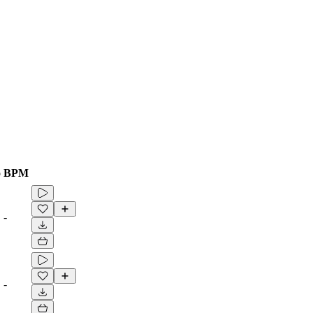
o
BPM
-
-