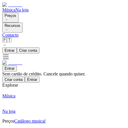
Música
Na loja
Preços
Recursos
Contacto
🇵🇹
Entrar
Criar conta
Entrar
Sem cartão de crédito. Cancele quando quiser.
Criar conta
Entrar
Explorar
Música
Na loja
Preços
Catálogo musical