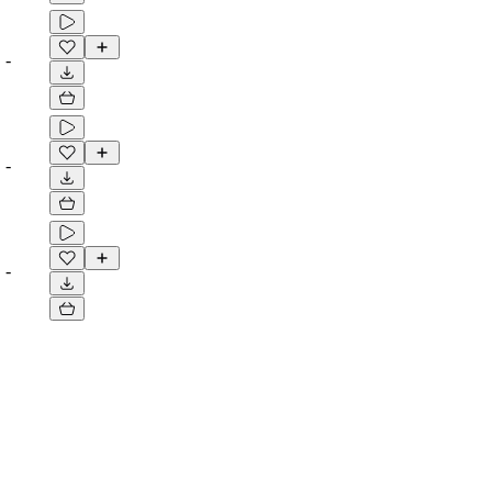
-
-
-