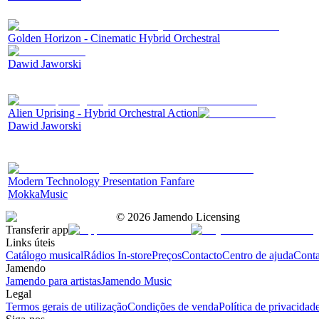
Golden Horizon - Cinematic Hybrid Orchestral
Dawid Jaworski
Alien Uprising - Hybrid Orchestral Action
Dawid Jaworski
Modern Technology Presentation Fanfare
MokkaMusic
©
2026
Jamendo Licensing
Transferir app
Links úteis
Catálogo musical
Rádios In-store
Preços
Contacto
Centro de ajuda
Conta
Jamendo
Jamendo para artistas
Jamendo Music
Legal
Termos gerais de utilização
Condições de venda
Política de privacidad