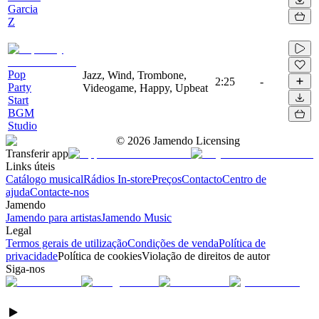
Garcia
Z
Pop
Jazz, Wind, Trombone,
2:25
-
Party
Videogame, Happy, Upbeat
Start
BGM
Studio
©
2026
Jamendo Licensing
Transferir app
Links úteis
Catálogo musical
Rádios In-store
Preços
Contacto
Centro de
ajuda
Contacte-nos
Jamendo
Jamendo para artistas
Jamendo Music
Legal
Termos gerais de utilização
Condições de venda
Política de
privacidade
Política de cookies
Violação de direitos de autor
Siga-nos