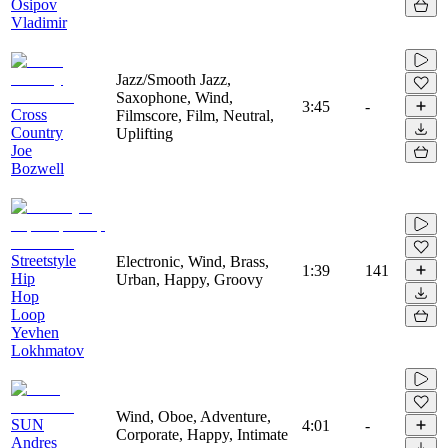
Osipov
Vladimir
Jazz/Smooth Jazz,
Saxophone, Wind,
3:45
-
Cross
Filmscore, Film, Neutral,
Country
Uplifting
Joe
Bozwell
Streetstyle
Electronic, Wind, Brass,
1:39
141
Hip
Urban, Happy, Groovy
Hop
Loop
Yevhen
Lokhmatov
Wind, Oboe, Adventure,
SUN
4:01
-
Corporate, Happy, Intimate
Andres