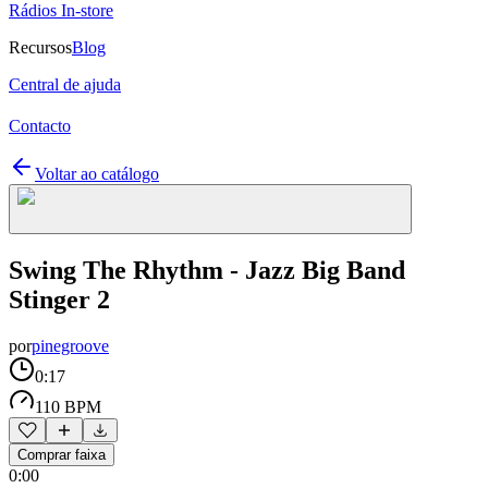
Rádios In-store
Recursos
Blog
Central de ajuda
Contacto
Voltar ao catálogo
Swing The Rhythm - Jazz Big Band
Stinger 2
por
pinegroove
0:17
110 BPM
Comprar faixa
0:00