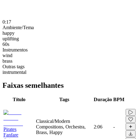
0:17
Ambiente/Tema
happy
uplifting
60s
Instrumentos
wind
brass
Outras tags
instrumental
Faixas semelhantes
Título
Tags
Duração
BPM
Classical/Modern
Compositions, Orchestra,
2:06
-
Pirates
Brass, Happy
Fanfare