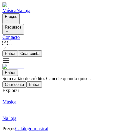
Música
Na loja
Preços
Recursos
Contacto
🇵🇹
Entrar
Criar conta
Entrar
Sem cartão de crédito. Cancele quando quiser.
Criar conta
Entrar
Explorar
Música
Na loja
Preços
Catálogo musical