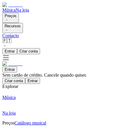
Música
Na loja
Preços
Recursos
Contacto
🇵🇹
Entrar
Criar conta
Entrar
Sem cartão de crédito. Cancele quando quiser.
Criar conta
Entrar
Explorar
Música
Na loja
Preços
Catálogo musical