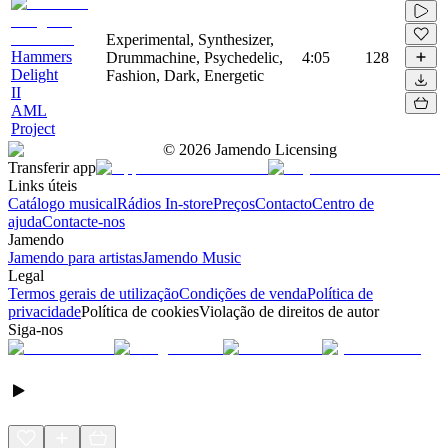
Experimental, Synthesizer,
Hammers
Drummachine, Psychedelic,
4:05
128
Delight
Fashion, Dark, Energetic
II
AML
Project
©
2026
Jamendo Licensing
Transferir app
Links úteis
Catálogo musical
Rádios In-store
Preços
Contacto
Centro de
ajuda
Contacte-nos
Jamendo
Jamendo para artistas
Jamendo Music
Legal
Termos gerais de utilização
Condições de venda
Política de
privacidade
Política de cookies
Violação de direitos de autor
Siga-nos