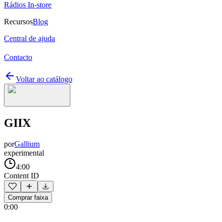
Rádios In-store
Recursos
Blog
Central de ajuda
Contacto
Voltar ao catálogo
GIIX
por
Gallium
experimental
4:00
Content ID
Comprar faixa
0:00