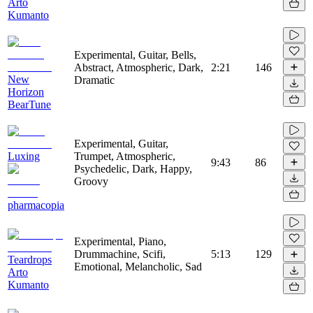
Arto
Kumanto
Experimental, Guitar, Bells,
Abstract, Atmospheric, Dark,
2:21
146
New
Dramatic
Horizon
BearTune
Experimental, Guitar,
Luxing
Trumpet, Atmospheric,
9:43
86
Psychedelic, Dark, Happy,
Groovy
pharmacopia
Experimental, Piano,
Drummachine, Scifi,
5:13
129
Teardrops
Emotional, Melancholic, Sad
Arto
Kumanto