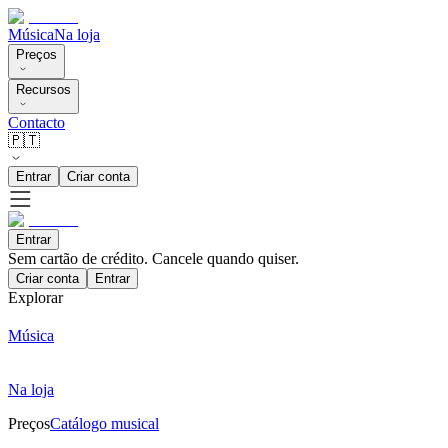
Música
Na loja
Preços
Recursos
Contacto
🇵🇹
Entrar
Criar conta
Entrar
Sem cartão de crédito. Cancele quando quiser.
Criar conta
Entrar
Explorar
Música
Na loja
Preços
Catálogo musical