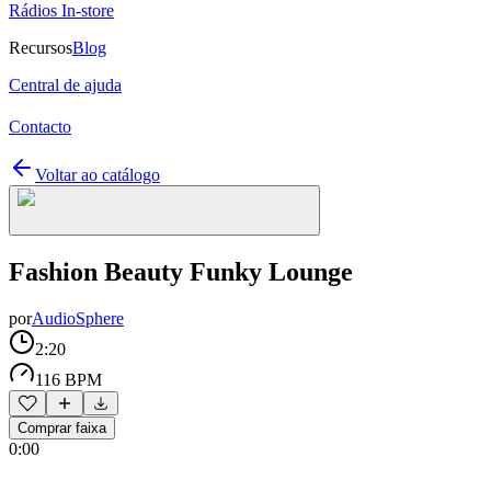
Rádios In-store
Recursos
Blog
Central de ajuda
Contacto
Voltar ao catálogo
Fashion Beauty Funky Lounge
por
AudioSphere
2:20
116 BPM
Comprar faixa
0:00