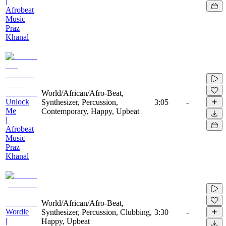
|
Afrobeat
Music
Praz
Khanal
World/African/Afro-Beat,
Unlock
Synthesizer, Percussion,
3:05
-
Me
Contemporary, Happy, Upbeat
|
Afrobeat
Music
Praz
Khanal
World/African/Afro-Beat,
Wordle
Synthesizer, Percussion, Clubbing,
3:30
-
|
Happy, Upbeat