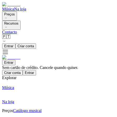
Música
Na loja
Preços
Recursos
Contacto
🇵🇹
Entrar
Criar conta
Entrar
Sem cartão de crédito. Cancele quando quiser.
Criar conta
Entrar
Explorar
Música
Na loja
Preços
Catálogo musical