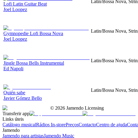
Latin/Bossa Nova, Strin
Lofi Latin Guitar Beat
Joel Loopez
Latin/Bossa Nova, Strin
Gymnopedie Lofi Bossa Nova
Joel Loopez
Latin/Bossa Nova, Strin
Jingle Bossa Bells Instrumental
Ed Napoli
Latin/Bossa Nova, Strin
Quién sabe
Javier Gómez Bello
©
2026
Jamendo Licensing
Transferir app
Links úteis
Catálogo musical
Rádios In-store
Preços
Contacto
Centro de ajuda
Conta
Jamendo
Jamendo para artistas
Jamendo Music