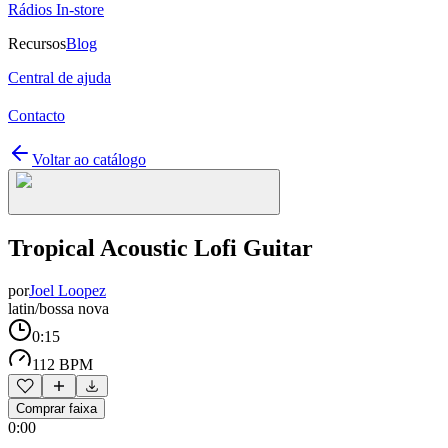
Rádios In-store
Recursos
Blog
Central de ajuda
Contacto
Voltar ao catálogo
Tropical Acoustic Lofi Guitar
por
Joel Loopez
latin/bossa nova
0:15
112 BPM
Comprar faixa
0:00