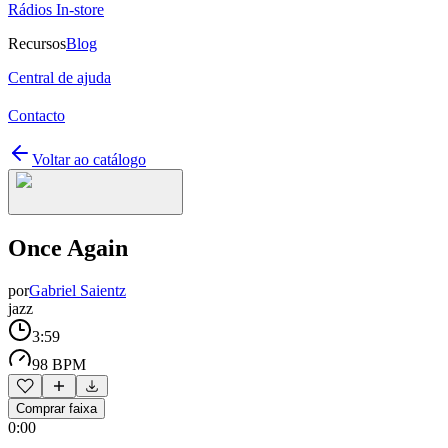
Rádios In-store
Recursos
Blog
Central de ajuda
Contacto
Voltar ao catálogo
Once Again
por
Gabriel Saientz
jazz
3:59
98 BPM
Comprar faixa
0:00