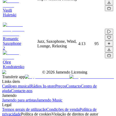
Vasili
Haletski
Romantic
Jazz, Saxophone, Wind,
Saxophone
4:13
95
Lounge, Relaxing
2
Oleg
Kondratenko
©
2026
Jamendo Licensing
Transferir app
Links úteis
Catálogo musical
Rádios In-store
Preços
Contacto
Centro de
ajuda
Contacte-nos
Jamendo
Jamendo para artistas
Jamendo Music
Legal
Termos gerais de utilização
Condições de venda
Política de
privacidade
Política de cookies
Violação de direitos de autor