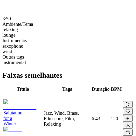
3:59
Ambiente/Tema
relaxing
lounge
Instrumentos
saxophone
wind
Outras tags
instrumental
Faixas semelhantes
Título
Tags
Duração
BPM
Salutation
Jazz, Wind, Brass,
for a
Filmscore, Film,
6:43
120
Winter
Relaxing