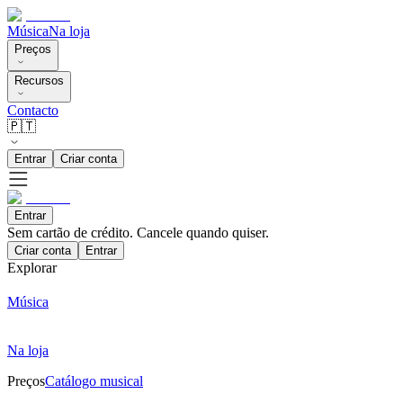
Música
Na loja
Preços
Recursos
Contacto
🇵🇹
Entrar
Criar conta
Entrar
Sem cartão de crédito. Cancele quando quiser.
Criar conta
Entrar
Explorar
Música
Na loja
Preços
Catálogo musical