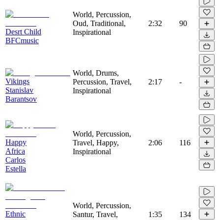
World, Percussion,
Oud, Traditional,
2:32
90
Desrt Child
Inspirational
BFCmusic
World, Drums,
Vikings
Percussion, Travel,
2:17
-
Stanislav
Inspirational
Barantsov
World, Percussion,
Happy
Travel, Happy,
2:06
116
Africa
Inspirational
Carlos
Estella
World, Percussion,
Ethnic
Santur, Travel,
1:35
134