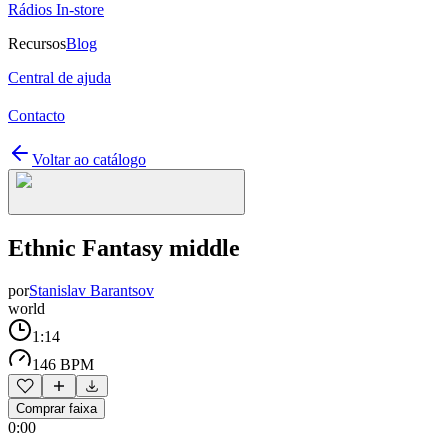
Rádios In-store
Recursos
Blog
Central de ajuda
Contacto
Voltar ao catálogo
Ethnic Fantasy middle
por
Stanislav Barantsov
world
1:14
146 BPM
Comprar faixa
0:00