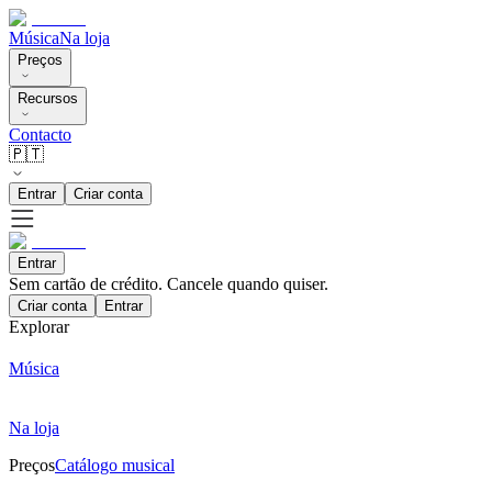
Música
Na loja
Preços
Recursos
Contacto
🇵🇹
Entrar
Criar conta
Entrar
Sem cartão de crédito. Cancele quando quiser.
Criar conta
Entrar
Explorar
Música
Na loja
Preços
Catálogo musical