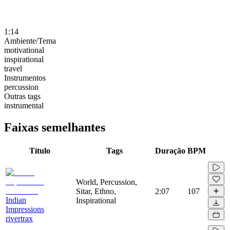
1:14
Ambiente/Tema
motivational
inspirational
travel
Instrumentos
percussion
Outras tags
instrumental
Faixas semelhantes
Título
Tags
Duração
BPM
World, Percussion,
Sitar, Ethno,
2:07
107
Indian
Inspirational
Impressions
rivertrax