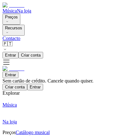
Música
Na loja
Preços
Recursos
Contacto
🇵🇹
Entrar
Criar conta
Entrar
Sem cartão de crédito. Cancele quando quiser.
Criar conta
Entrar
Explorar
Música
Na loja
Preços
Catálogo musical