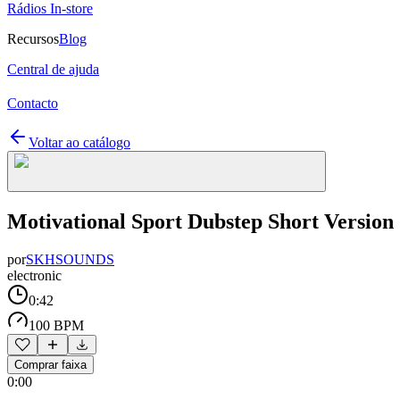
Rádios In-store
Recursos
Blog
Central de ajuda
Contacto
Voltar ao catálogo
Motivational Sport Dubstep Short Version
por
SKHSOUNDS
electronic
0:42
100 BPM
Comprar faixa
0:00