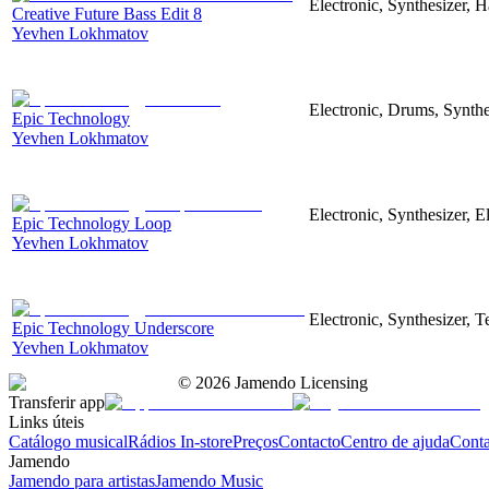
Electronic, Synthesizer, 
Creative Future Bass Edit 8
Yevhen Lokhmatov
Electronic, Drums, Synthe
Epic Technology
Yevhen Lokhmatov
Electronic, Synthesizer, 
Epic Technology Loop
Yevhen Lokhmatov
Electronic, Synthesizer, 
Epic Technology Underscore
Yevhen Lokhmatov
©
2026
Jamendo Licensing
Transferir app
Links úteis
Catálogo musical
Rádios In-store
Preços
Contacto
Centro de ajuda
Conta
Jamendo
Jamendo para artistas
Jamendo Music