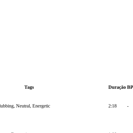
Tags
Duração
B
lubbing, Neutral, Energetic
2:18
-