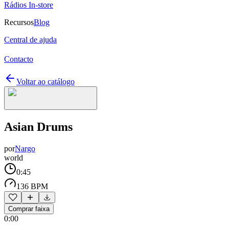
Rádios In-store
Recursos
Blog
Central de ajuda
Contacto
Voltar ao catálogo
Asian Drums
por
Nargo
world
0:45
136 BPM
Comprar faixa
0:00