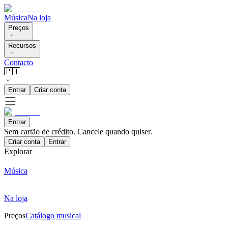
Música
Na loja
Preços
Recursos
Contacto
🇵🇹
Entrar
Criar conta
Entrar
Sem cartão de crédito. Cancele quando quiser.
Criar conta
Entrar
Explorar
Música
Na loja
Preços
Catálogo musical