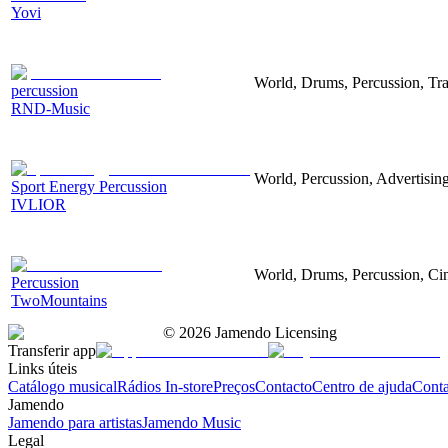
Yovi
World, Drums, Percussion, Tra
percussion
RND-Music
World, Percussion, Advertising
Sport Energy Percussion
IVLIOR
World, Drums, Percussion, Cin
Percussion
TwoMountains
©
2026
Jamendo Licensing
Transferir app
Links úteis
Catálogo musical
Rádios In-store
Preços
Contacto
Centro de ajuda
Conta
Jamendo
Jamendo para artistas
Jamendo Music
Legal