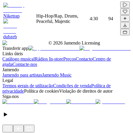
Niketrap
Hip-Hop/Rap, Drums,
4:30
94
Peaceful, Majestic
dubzeb
©
2026
Jamendo Licensing
Transferir app
Links úteis
Catálogo musical
Rádios In-store
Preços
Contacto
Centro de
ajuda
Contacte-nos
Jamendo
Jamendo para artistas
Jamendo Music
Legal
Termos gerais de utilização
Condições de venda
Política de
privacidade
Política de cookies
Violação de direitos de autor
Siga-nos