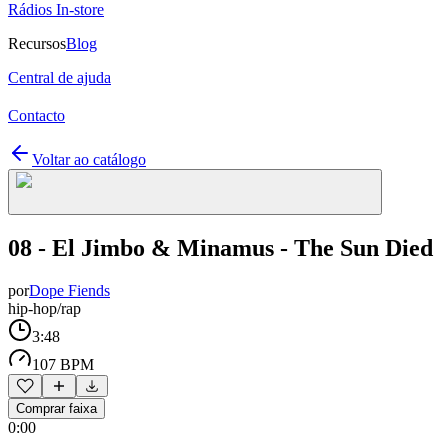
Rádios In-store
Recursos
Blog
Central de ajuda
Contacto
Voltar ao catálogo
08 - El Jimbo & Minamus - The Sun Died
por
Dope Fiends
hip-hop/rap
3:48
107 BPM
Comprar faixa
0:00