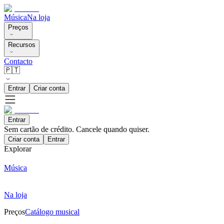
Música
Na loja
Preços
Recursos
Contacto
🇵🇹
Entrar
Criar conta
Entrar
Sem cartão de crédito. Cancele quando quiser.
Criar conta
Entrar
Explorar
Música
Na loja
Preços
Catálogo musical