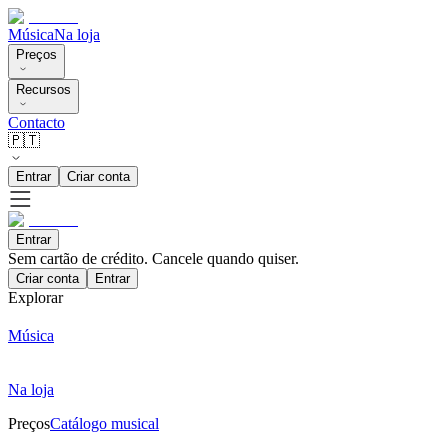
Música
Na loja
Preços
Recursos
Contacto
🇵🇹
Entrar
Criar conta
Entrar
Sem cartão de crédito. Cancele quando quiser.
Criar conta
Entrar
Explorar
Música
Na loja
Preços
Catálogo musical