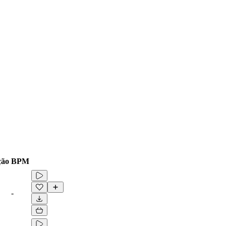
ção
BPM
-