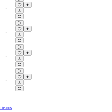
-
-
-
-
cte-nos