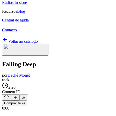
Rádios In-store
Recursos
Blog
Central de ajuda
Contacto
Voltar ao catálogo
Falling Deep
por
Daché Monét
rock
2:20
Content ID
Comprar faixa
0:00