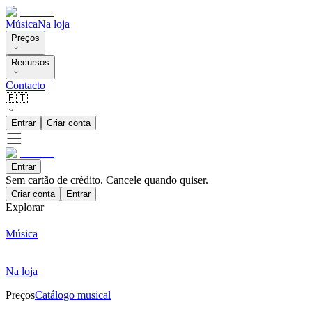
Música
Na loja
Preços
Recursos
Contacto
🇵🇹
Entrar
Criar conta
Entrar
Sem cartão de crédito. Cancele quando quiser.
Criar conta
Entrar
Explorar
Música
Na loja
Preços
Catálogo musical