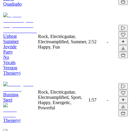
Quadrado
Upbeat
Rock, Electricguitar,
Summer
Electroamplified, Summer,
2:52
-
Joyride
Happy, Fun
Party
No
Vocals
Version
Thesieryj
Rock, Electricguitar,
Burning
Electroamplified, Sport,
Steel
1:57
-
Happy, Energetic,
Powerful
Thesieryj