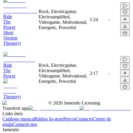
Rock, Electricguitar,
Ride
Electroamplified,
1:24
-
The
Videogame, Motivational,
Power
Energetic, Powerful
Short
Version
Thesieryj
Ride
Rock, Electricguitar,
The
Electroamplified,
2:17
-
Power
Videogame, Motivational,
Energetic, Powerful
Thesieryj
©
2026
Jamendo Licensing
Transferir app
Links úteis
Catálogo musical
Rádios In-store
Preços
Contacto
Centro de
ajuda
Contacte-nos
Jamendo