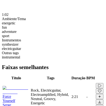
1:02
Ambiente/Tema
energetic
fun
adventure
sport
Instrumentos
synthesizer
electricguitar
Outras tags
instrumental
Faixas semelhantes
Título
Tags
Duração
BPM
Rock, Electricguitar,
Electroamplified, Hybrid,
Force
2:21
-
Neutral, Groovy,
Yourself
Energetic
Serge