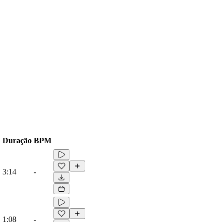
Duração
BPM
3:14
-
1:08
-