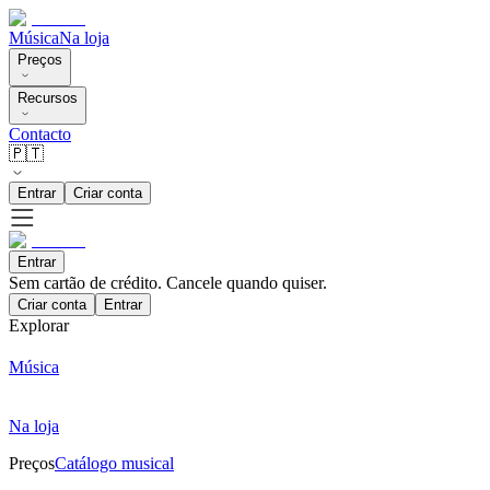
Música
Na loja
Preços
Recursos
Contacto
🇵🇹
Entrar
Criar conta
Entrar
Sem cartão de crédito. Cancele quando quiser.
Criar conta
Entrar
Explorar
Música
Na loja
Preços
Catálogo musical