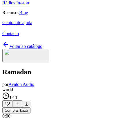
Rádios In-store
Recursos
Blog
Central de ajuda
Contacto
Voltar ao catálogo
Ramadan
por
Avalon Audio
world
1:11
Comprar faixa
0:00