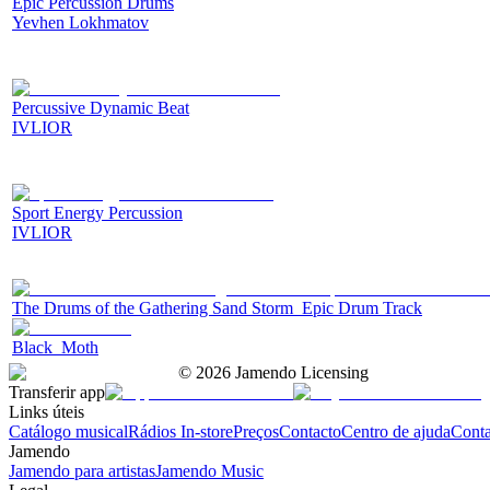
Epic Percussion Drums
Yevhen Lokhmatov
Percussive Dynamic Beat
IVLIOR
Sport Energy Percussion
IVLIOR
The Drums of the Gathering Sand Storm_Epic Drum Track
Black_Moth
©
2026
Jamendo Licensing
Transferir app
Links úteis
Catálogo musical
Rádios In-store
Preços
Contacto
Centro de ajuda
Conta
Jamendo
Jamendo para artistas
Jamendo Music