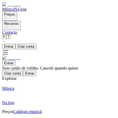
Música
Na loja
Preços
Recursos
Contacto
🇵🇹
Entrar
Criar conta
Entrar
Sem cartão de crédito. Cancele quando quiser.
Criar conta
Entrar
Explorar
Música
Na loja
Preços
Catálogo musical