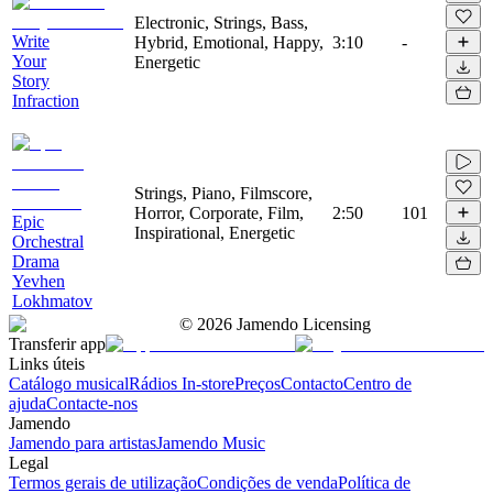
Electronic, Strings, Bass,
Write
Hybrid, Emotional, Happy,
3:10
-
Your
Energetic
Story
Infraction
Strings, Piano, Filmscore,
Horror, Corporate, Film,
2:50
101
Epic
Inspirational, Energetic
Orchestral
Drama
Yevhen
Lokhmatov
©
2026
Jamendo Licensing
Transferir app
Links úteis
Catálogo musical
Rádios In-store
Preços
Contacto
Centro de
ajuda
Contacte-nos
Jamendo
Jamendo para artistas
Jamendo Music
Legal
Termos gerais de utilização
Condições de venda
Política de