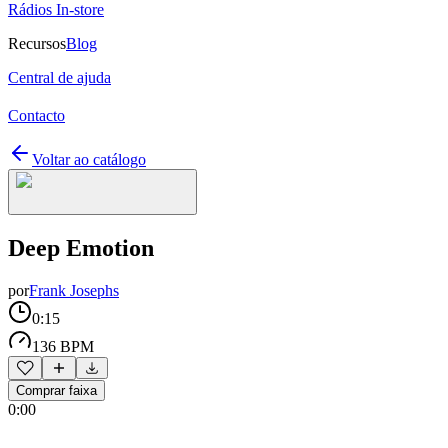
Rádios In-store
Recursos
Blog
Central de ajuda
Contacto
Voltar ao catálogo
Deep Emotion
por
Frank Josephs
0:15
136 BPM
Comprar faixa
0:00