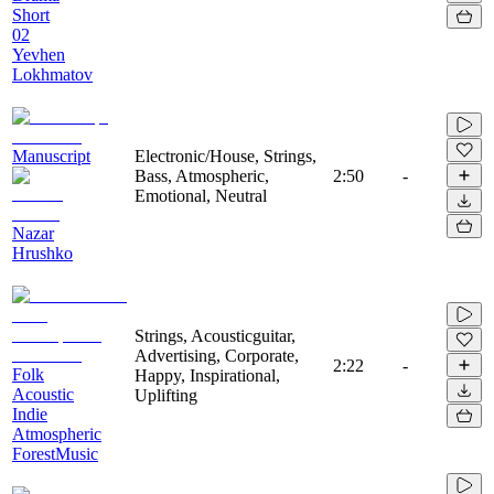
Short
02
Yevhen
Lokhmatov
Manuscript
Electronic/House, Strings,
Bass, Atmospheric,
2:50
-
Emotional, Neutral
Nazar
Hrushko
Strings, Acousticguitar,
Advertising, Corporate,
2:22
-
Folk
Happy, Inspirational,
Acoustic
Uplifting
Indie
Atmospheric
ForestMusic