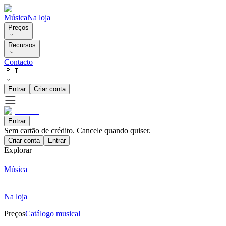
Música
Na loja
Preços
Recursos
Contacto
🇵🇹
Entrar
Criar conta
Entrar
Sem cartão de crédito. Cancele quando quiser.
Criar conta
Entrar
Explorar
Música
Na loja
Preços
Catálogo musical