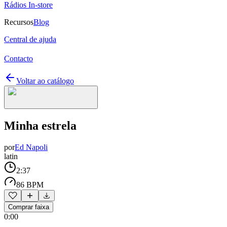
Rádios In-store
Recursos
Blog
Central de ajuda
Contacto
Voltar ao catálogo
Minha estrela
por
Ed Napoli
latin
2:37
86 BPM
Comprar faixa
0:00