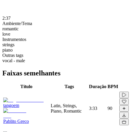
2:37
Ambiente/Tema
romantic
love
Instrumentos
strings
piano
Outras tags
vocal - male
Faixas semelhantes
Título
Tags
Duração
BPM
tangoem
Latin, Strings,
3:33
90
Piano, Romantic
Pablito Greco