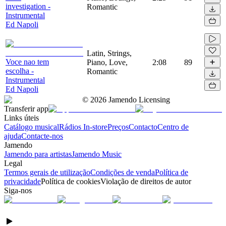
investigation -
Romantic
Instrumental
Ed Napoli
Latin, Strings,
Voce nao tem
Piano, Love,
2:08
89
escolha -
Romantic
Instrumental
Ed Napoli
©
2026
Jamendo Licensing
Transferir app
Links úteis
Catálogo musical
Rádios In-store
Preços
Contacto
Centro de
ajuda
Contacte-nos
Jamendo
Jamendo para artistas
Jamendo Music
Legal
Termos gerais de utilização
Condições de venda
Política de
privacidade
Política de cookies
Violação de direitos de autor
Siga-nos