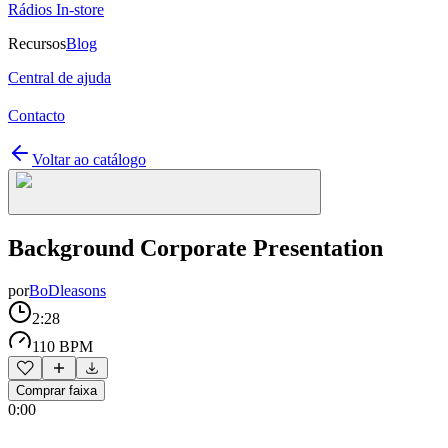
Rádios In-store
Recursos
Blog
Central de ajuda
Contacto
Voltar ao catálogo
Background Corporate Presentation
por
BoDleasons
2:28
110 BPM
Comprar faixa
0:00