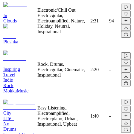
Electronic/Chill Out,
In
Electricguitar,
Clouds
Electroamplified, Nature,
2:31
94
Holiday, Neutral,
Inspirational
Plushka
Rock, Drums,
Inspiring
Electricguitar, Cinematic,
2:20
-
Travel
Inspirational
Indie
Rock
MokkaMusic
Easy Listening,
City
Electroamplified,
1:40
-
Life -
Electricpiano, Urban,
No
Inspirational, Upbeat
Drums