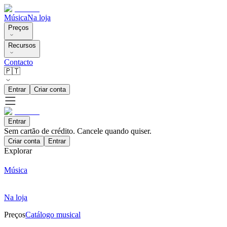
Música
Na loja
Preços
Recursos
Contacto
🇵🇹
Entrar
Criar conta
Entrar
Sem cartão de crédito. Cancele quando quiser.
Criar conta
Entrar
Explorar
Música
Na loja
Preços
Catálogo musical