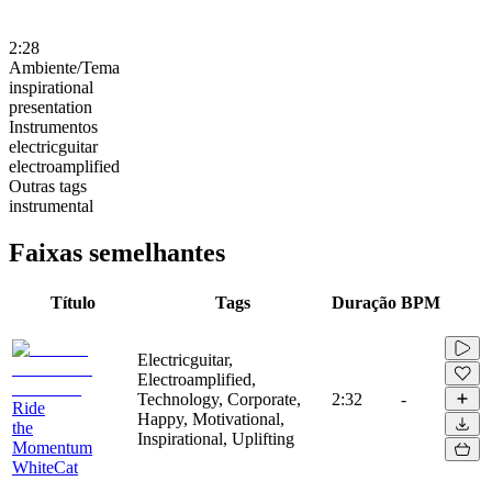
2:28
Ambiente/Tema
inspirational
presentation
Instrumentos
electricguitar
electroamplified
Outras tags
instrumental
Faixas semelhantes
Título
Tags
Duração
BPM
Electricguitar,
Electroamplified,
Technology, Corporate,
2:32
-
Ride
Happy, Motivational,
the
Inspirational, Uplifting
Momentum
WhiteCat