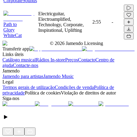
CorporateSounds
Electricguitar,
Electroamplified,
2:55
-
Path to
Technology, Corporate,
Glory
Inspirational, Uplifting
WhiteCat
©
2026
Jamendo Licensing
Transferir app
Links úteis
Catálogo musical
Rádios In-store
Preços
Contacto
Centro de
ajuda
Contacte-nos
Jamendo
Jamendo para artistas
Jamendo Music
Legal
Termos gerais de utilização
Condições de venda
Política de
privacidade
Política de cookies
Violação de direitos de autor
Siga-nos