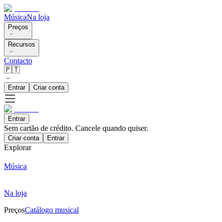
Música
Na loja
Preços
Recursos
Contacto
🇵🇹
Entrar
Criar conta
Entrar
Sem cartão de crédito. Cancele quando quiser.
Criar conta
Entrar
Explorar
Música
Na loja
Preços
Catálogo musical