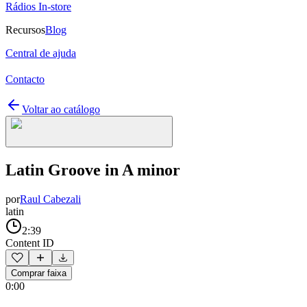
Rádios In-store
Recursos
Blog
Central de ajuda
Contacto
Voltar ao catálogo
Latin Groove in A minor
por
Raul Cabezali
latin
2:39
Content ID
Comprar faixa
0:00