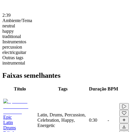
2:39
Ambiente/Tema
neutral
happy
traditional
Instrumentos
percussion
electricguitar
Outras tags
instrumental
Faixas semelhantes
Título
Tags
Duração
BPM
Latin, Drums, Percussion,
Epic
Celebration, Happy,
0:30
-
Latin
Energetic
Drums