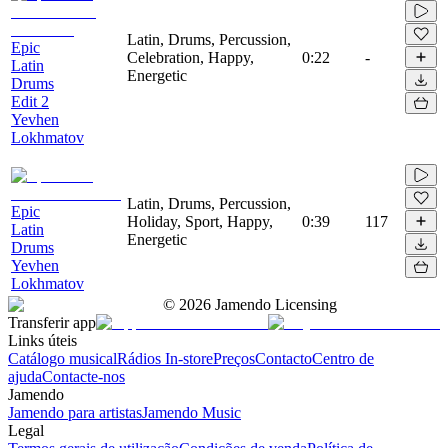
Latin, Drums, Percussion,
Epic
Celebration, Happy,
0:22
-
Latin
Energetic
Drums
Edit 2
Yevhen
Lokhmatov
Latin, Drums, Percussion,
Epic
Holiday, Sport, Happy,
0:39
117
Latin
Energetic
Drums
Yevhen
Lokhmatov
©
2026
Jamendo Licensing
Transferir app
Links úteis
Catálogo musical
Rádios In-store
Preços
Contacto
Centro de
ajuda
Contacte-nos
Jamendo
Jamendo para artistas
Jamendo Music
Legal