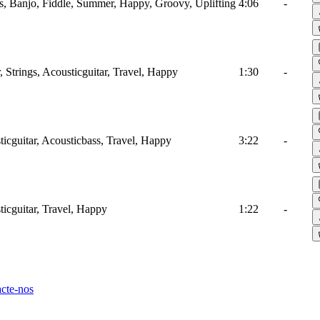
gs, Banjo, Fiddle, Summer, Happy, Groovy, Uplifting
4:06
-
, Strings, Acousticguitar, Travel, Happy
1:30
-
icguitar, Acousticbass, Travel, Happy
3:22
-
icguitar, Travel, Happy
1:22
-
cte-nos