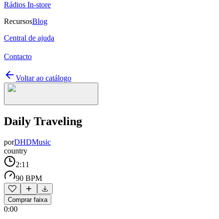
Rádios In-store
Recursos
Blog
Central de ajuda
Contacto
Voltar ao catálogo
Daily Traveling
por
DHDMusic
country
2:11
90 BPM
Comprar faixa
0:00