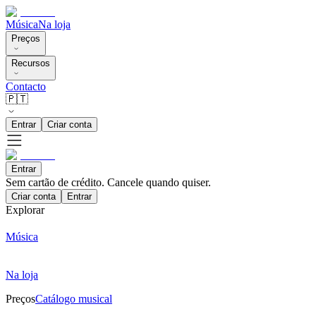
Música
Na loja
Preços
Recursos
Contacto
🇵🇹
Entrar
Criar conta
Entrar
Sem cartão de crédito. Cancele quando quiser.
Criar conta
Entrar
Explorar
Música
Na loja
Preços
Catálogo musical