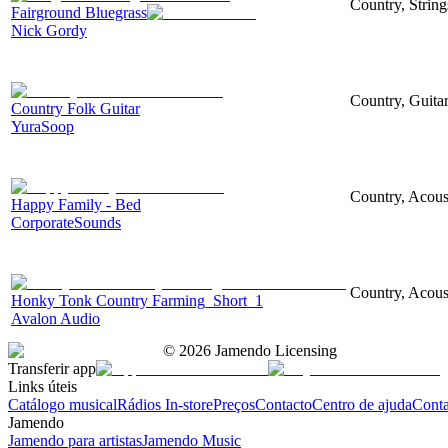
Country, Strin
Fairground Bluegrass
Nick Gordy
Country, Guitar
Country Folk Guitar
YuraSoop
Country, Acoust
Happy Family - Bed
CorporateSounds
Country, Acoust
Honky Tonk Country Farming_Short_1
Avalon Audio
©
2026
Jamendo Licensing
Transferir app
Links úteis
Catálogo musical
Rádios In-store
Preços
Contacto
Centro de ajuda
Conta
Jamendo
Jamendo para artistas
Jamendo Music