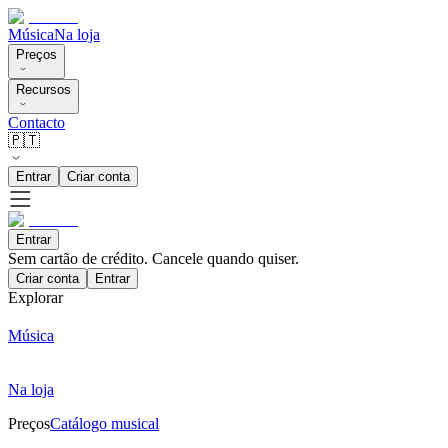
Música
Na loja
Preços
Recursos
Contacto
🇵🇹
Entrar
Criar conta
Entrar
Sem cartão de crédito. Cancele quando quiser.
Criar conta
Entrar
Explorar
Música
Na loja
Preços
Catálogo musical