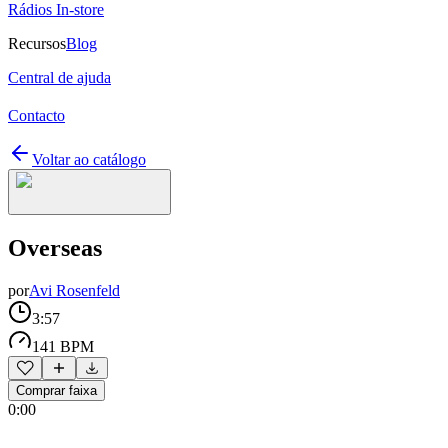
Rádios In-store
Recursos
Blog
Central de ajuda
Contacto
Voltar ao catálogo
Overseas
por
Avi Rosenfeld
3:57
141 BPM
Comprar faixa
0:00