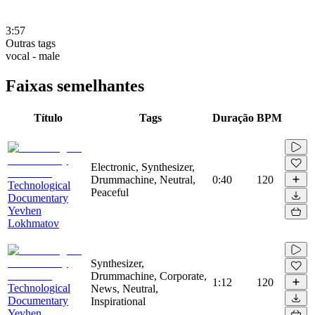
3:57
Outras tags
vocal - male
Faixas semelhantes
Título
Tags
Duração
BPM
Electronic, Synthesizer,
Drummachine, Neutral,
0:40
120
Technological
Peaceful
Documentary
Yevhen
Lokhmatov
Synthesizer,
Drummachine, Corporate,
1:12
120
Technological
News, Neutral,
Documentary
Inspirational
Yevhen