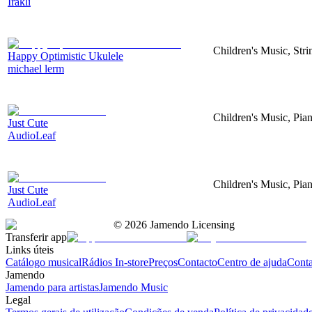
Irakli
Children's Music, Str
Happy Optimistic Ukulele
michael lerm
Children's Music, Pia
Just Cute
AudioLeaf
Children's Music, Pia
Just Cute
AudioLeaf
©
2026
Jamendo Licensing
Transferir app
Links úteis
Catálogo musical
Rádios In-store
Preços
Contacto
Centro de ajuda
Conta
Jamendo
Jamendo para artistas
Jamendo Music
Legal