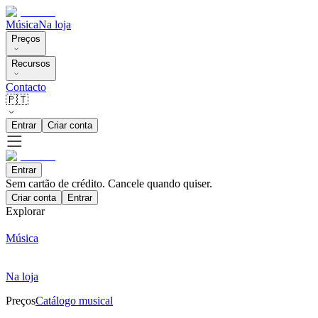
Música
Na loja
Preços
Recursos
Contacto
🇵🇹
Entrar
Criar conta
Entrar
Sem cartão de crédito. Cancele quando quiser.
Criar conta
Entrar
Explorar
Música
Na loja
Preços
Catálogo musical