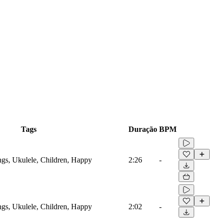
Tags
Duração
BPM
ings, Ukulele, Children, Happy
2:26
-
ings, Ukulele, Children, Happy
2:02
-