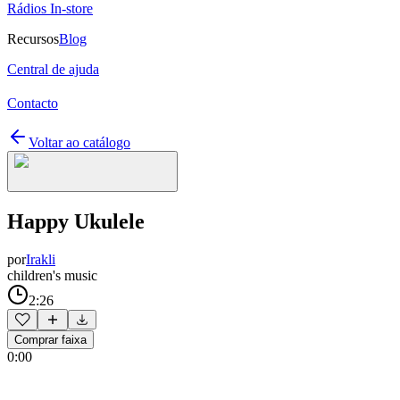
Rádios In-store
Recursos
Blog
Central de ajuda
Contacto
Voltar ao catálogo
Happy Ukulele
por
Irakli
children's music
2:26
Comprar faixa
0:00