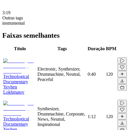
3:19
Outras tags
instrumental
Faixas semelhantes
Título
Tags
Duração
BPM
Electronic, Synthesizer,
Drummachine, Neutral,
0:40
120
Technological
Peaceful
Documentary
Yevhen
Lokhmatov
Synthesizer,
Drummachine, Corporate,
1:12
120
Technological
News, Neutral,
Documentary
Inspirational
Yevhen