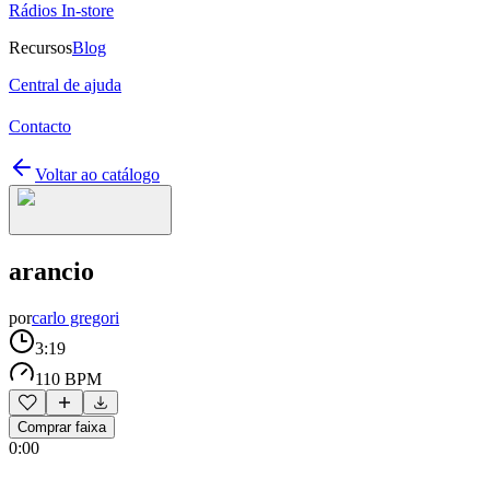
Rádios In-store
Recursos
Blog
Central de ajuda
Contacto
Voltar ao catálogo
arancio
por
carlo gregori
3:19
110 BPM
Comprar faixa
0:00