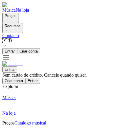
Música
Na loja
Preços
Recursos
Contacto
🇵🇹
Entrar
Criar conta
Entrar
Sem cartão de crédito. Cancele quando quiser.
Criar conta
Entrar
Explorar
Música
Na loja
Preços
Catálogo musical