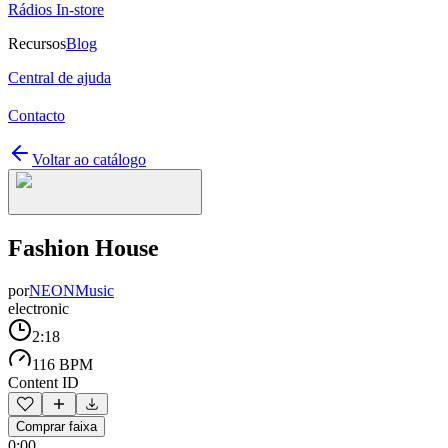
Rádios In-store
Recursos
Blog
Central de ajuda
Contacto
Voltar ao catálogo
Fashion House
por
NEONMusic
electronic
2:18
116 BPM
Content ID
Comprar faixa
0:00