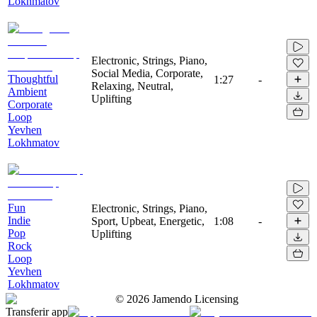
Lokhmatov
Electronic, Strings, Piano,
Social Media, Corporate,
Thoughtful
1:27
-
Relaxing, Neutral,
Ambient
Uplifting
Corporate
Loop
Yevhen
Lokhmatov
Fun
Electronic, Strings, Piano,
Indie
Sport, Upbeat, Energetic,
1:08
-
Pop
Uplifting
Rock
Loop
Yevhen
Lokhmatov
©
2026
Jamendo Licensing
Transferir app