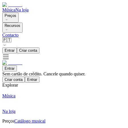
Música
Na loja
Preços
Recursos
Contacto
🇵🇹
Entrar
Criar conta
Entrar
Sem cartão de crédito. Cancele quando quiser.
Criar conta
Entrar
Explorar
Música
Na loja
Preços
Catálogo musical