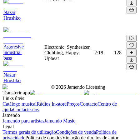
Nazar
Hrushko
Aggresive
Electronic, Synthesizer,
industrial
Clubbing, Happy,
2:18
128
bass
Upbeat
Nazar
Hrushko
©
2026
Jamendo Licensing
Transferir app
Links úteis
Catálogo musical
Rádios In-store
Preços
Contacto
Centro de
ajuda
Contacte-nos
Jamendo
Jamendo para artistas
Jamendo Music
Legal
Termos gerais de utilização
Condições de venda
Política de
privacidade
Política de cookies
Violação de direitos de autor