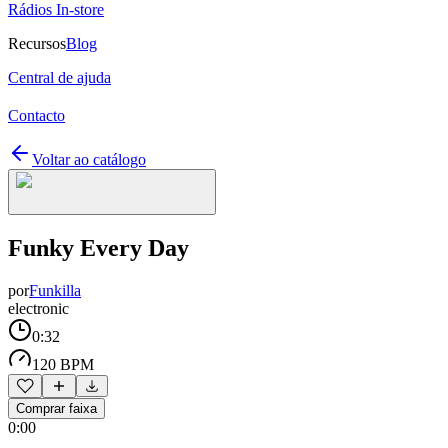
Rádios In-store
Recursos
Blog
Central de ajuda
Contacto
Voltar ao catálogo
Funky Every Day
por
Funkilla
electronic
0:32
120 BPM
Comprar faixa
0:00