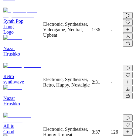
Synth Pop
Electronic, Synthesizer,
Long
Videogame, Neutral,
1:36
-
Logo
Upbeat
Nazar
Hrushko
Retro
Electronic, Synthesizer,
synthwave
2:31
-
Retro, Happy, Nostalgic
Nazar
Hrushko
All is
Electronic, Synthesizer,
Good
3:37
126
Happy, Upbeat