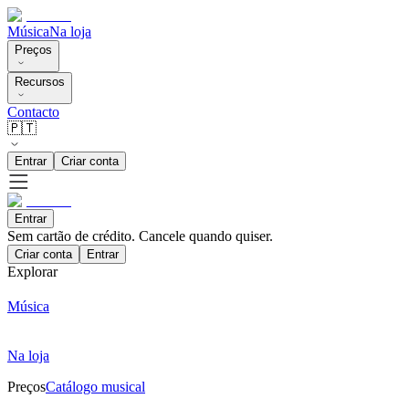
Música
Na loja
Preços
Recursos
Contacto
🇵🇹
Entrar
Criar conta
Entrar
Sem cartão de crédito. Cancele quando quiser.
Criar conta
Entrar
Explorar
Música
Na loja
Preços
Catálogo musical