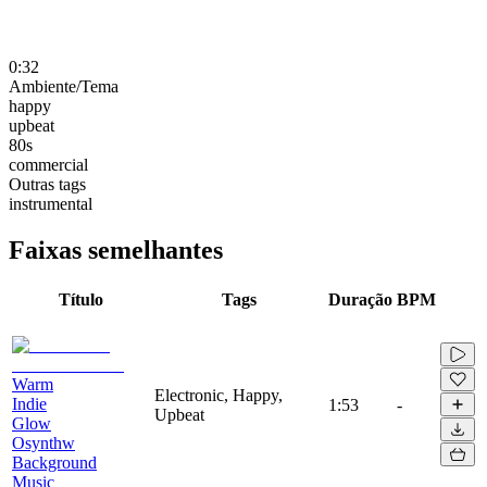
0:32
Ambiente/Tema
happy
upbeat
80s
commercial
Outras tags
instrumental
Faixas semelhantes
Título
Tags
Duração
BPM
Warm
Electronic, Happy,
Indie
1:53
-
Upbeat
Glow
Osynthw
Background
Music