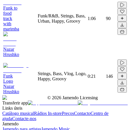
Funk to
food
Funk/R&B, Strings, Bass,
track
1:06
90
Urban, Happy, Groovy
with
marimba
Nazar
Hrushko
Strings, Bass, Vlog, Logo,
Funk
0:21
146
Happy, Groovy
Logo
Nazar
Hrushko
©
2026
Jamendo Licensing
Transferir app
Links úteis
Catálogo musical
Rádios In-store
Preços
Contacto
Centro de
ajuda
Contacte-nos
Jamendo
Jamendo para artistas
Jamendo Music