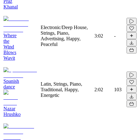
Praz
Khanal
Electronic/Deep House,
Strings, Piano,
Where
3:02
-
Advertising, Happy,
the
Peaceful
Wind
Blows
Wavit
Spanish
Latin, Strings, Piano,
dance
Traditional, Happy,
2:02
103
Energetic
Nazar
Hrushko