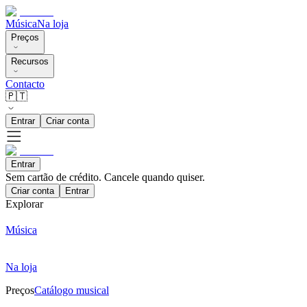
Música
Na loja
Preços
Recursos
Contacto
🇵🇹
Entrar
Criar conta
Entrar
Sem cartão de crédito. Cancele quando quiser.
Criar conta
Entrar
Explorar
Música
Na loja
Preços
Catálogo musical