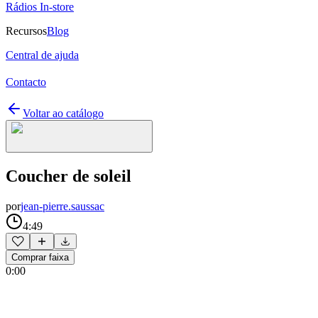
Rádios In-store
Recursos
Blog
Central de ajuda
Contacto
Voltar ao catálogo
Coucher de soleil
por
jean-pierre.saussac
4:49
Comprar faixa
0:00