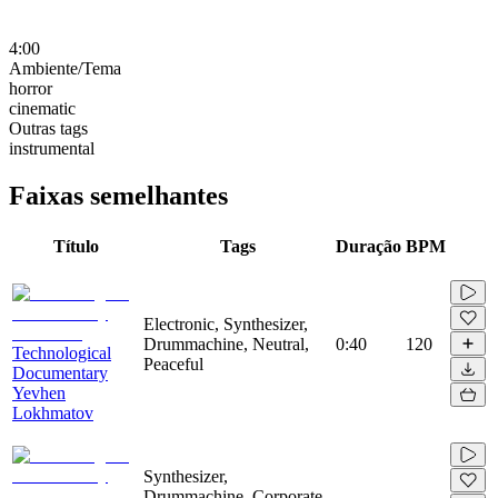
4:00
Ambiente/Tema
horror
cinematic
Outras tags
instrumental
Faixas semelhantes
Título
Tags
Duração
BPM
Electronic, Synthesizer,
Drummachine, Neutral,
0:40
120
Technological
Peaceful
Documentary
Yevhen
Lokhmatov
Synthesizer,
Drummachine, Corporate,