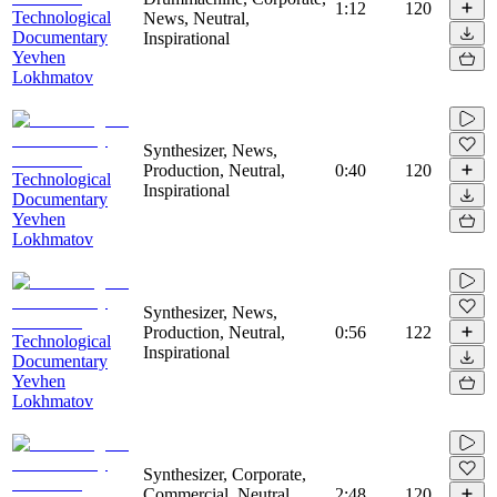
1:12
120
Technological
News, Neutral,
Documentary
Inspirational
Yevhen
Lokhmatov
Synthesizer, News,
Production, Neutral,
0:40
120
Technological
Inspirational
Documentary
Yevhen
Lokhmatov
Synthesizer, News,
Production, Neutral,
0:56
122
Technological
Inspirational
Documentary
Yevhen
Lokhmatov
Synthesizer, Corporate,
Commercial, Neutral,
2:48
120