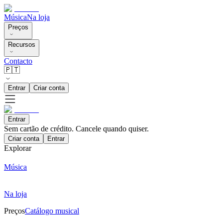
Música
Na loja
Preços
Recursos
Contacto
🇵🇹
Entrar
Criar conta
Entrar
Sem cartão de crédito. Cancele quando quiser.
Criar conta
Entrar
Explorar
Música
Na loja
Preços
Catálogo musical