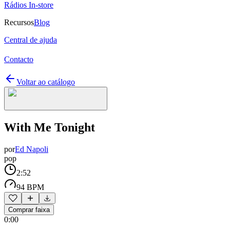
Rádios In-store
Recursos
Blog
Central de ajuda
Contacto
Voltar ao catálogo
With Me Tonight
por
Ed Napoli
pop
2:52
94 BPM
Comprar faixa
0:00