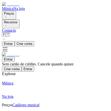
Música
Na loja
Preços
Recursos
Contacto
🇵🇹
Entrar
Criar conta
Entrar
Sem cartão de crédito. Cancele quando quiser.
Criar conta
Entrar
Explorar
Música
Na loja
Preços
Catálogo musical