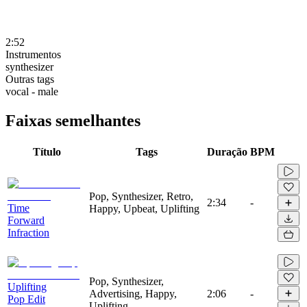
2:52
Instrumentos
synthesizer
Outras tags
vocal - male
Faixas semelhantes
Título
Tags
Duração
BPM
Pop, Synthesizer, Retro,
2:34
-
Time
Happy, Upbeat, Uplifting
Forward
Infraction
Pop, Synthesizer,
Uplifting
Advertising, Happy,
2:06
-
Pop Edit
Uplifting