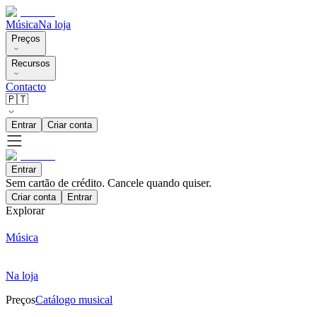
Música
Na loja
Preços
Recursos
Contacto
🇵🇹
Entrar
Criar conta
Entrar
Sem cartão de crédito. Cancele quando quiser.
Criar conta
Entrar
Explorar
Música
Na loja
Preços
Catálogo musical