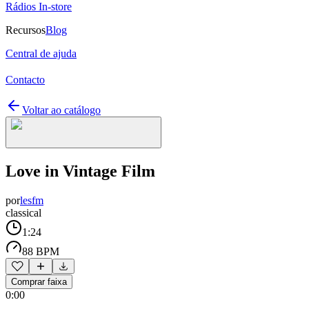
Rádios In-store
Recursos
Blog
Central de ajuda
Contacto
Voltar ao catálogo
Love in Vintage Film
por
lesfm
classical
1:24
88 BPM
Comprar faixa
0:00