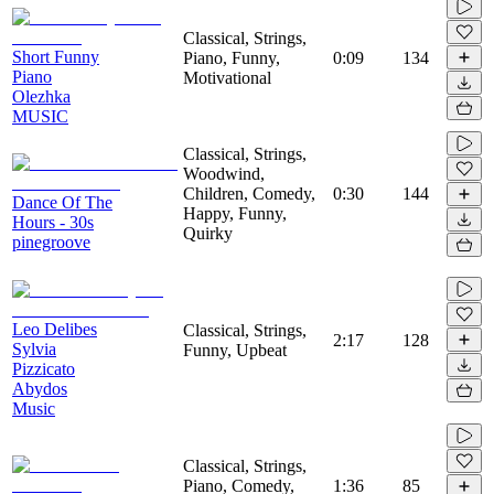
Classical, Strings,
Short Funny
Piano, Funny,
0:09
134
Piano
Motivational
Olezhka
MUSIC
Classical, Strings,
Woodwind,
Children, Comedy,
0:30
144
Dance Of The
Happy, Funny,
Hours - 30s
Quirky
pinegroove
Leo Delibes
Classical, Strings,
2:17
128
Sylvia
Funny, Upbeat
Pizzicato
Abydos
Music
Classical, Strings,
Piano, Comedy,
1:36
85