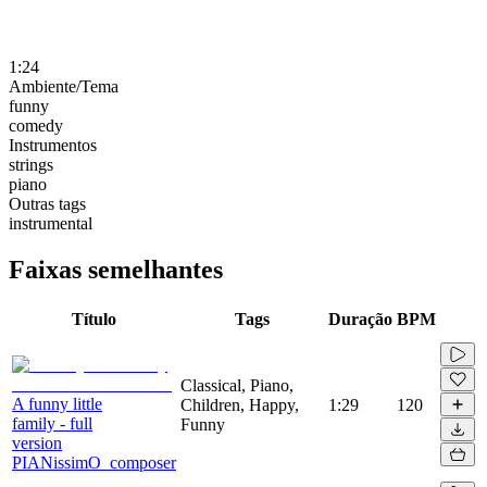
1:24
Ambiente/Tema
funny
comedy
Instrumentos
strings
piano
Outras tags
instrumental
Faixas semelhantes
Título
Tags
Duração
BPM
Classical, Piano,
A funny little
Children, Happy,
1:29
120
family - full
Funny
version
PIANissimO_composer